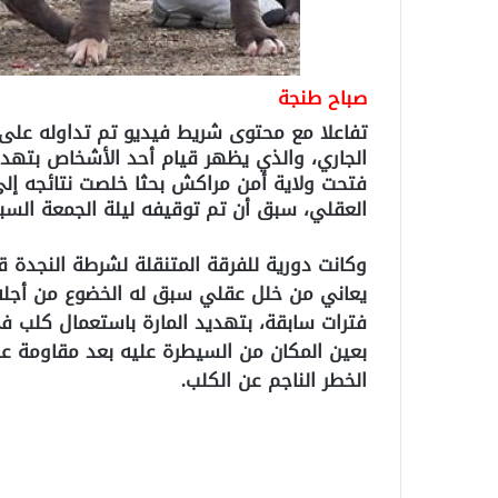
صباح طنجة
الجاري، والذي يظهر قيام أحد الأشخاص بتهد
فتحت ولاية أمن مراكش بحثا خلصت نتائجه إلى
العقلي، سبق أن تم توقيفه ليلة الجمعة السبت 24-25 نونبر الجاري بحي السراغنة بنفس الم
وكانت دورية للفرقة المتنقلة لشرطة النجدة ق
يعاني من خلل عقلي سبق له الخضوع من أجله 
فترات سابقة، بتهديد المارة باستعمال كلب ف
بعين المكان من السيطرة عليه بعد مقاومة عن
الخطر الناجم عن الكلب.