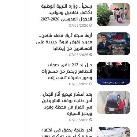
رسمياً.. وزارة التربية الوطنية
تكشف تفاصيل ومواعيد
الدخول المدرسي 2026-2027
07/08/2026
أزمة سبتة تُربك فضاء شنغن..
مدريد تفرض قيودًا جديدة على
المسافرين من إيطاليا
07/08/2026
جيل زد 212 ينفي دعوات
التظاهر ويحذر من منشورات
وصور مفبركة تنسب إليه
07/08/2026
بعد انتشار فيديو أثار الجدل..
أمن طنجة يوقف المتورطين
في الفرار من محطة وقود
ويحجز السيارة
07/08/2026
أمن طنجة يحقق في اختفاء
سيارة كراء بعد تفكيك جهاز