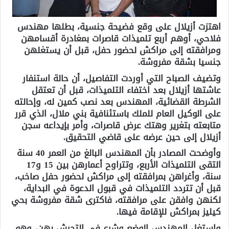
اهتزت أزيلال على وقع فضيحة جنسية، بطلها مهندس
فلاحي، أوهم أربع تلميذات قاصرات بمغادرة أقسامهن
ومرافقته إلى مراكش لحضور حفل، قبل أن يستغلهن
جنسيا بشقة مفروشة.
وتضيف الصباح التي أوردت التفاصيل، أن حالة استنفار
عاشتها أزيلال بعد اختفاء التلميذات، قبل أن تعتقل
الشرطة القضائية، المهندس بعد نصب كمين له، وإحالته
على الوكيل العام للملك باستئنافية بني ملال، الذي قرر
متابعته بتغرير وهتك عرض قاصرات، وأمر بإيداعه سجن
أزيلال إلى حين عرضه على قاضي التحقيق.
وأوضحت المصادر بأن المهندس البالغ من العمر 40 سنة
التقى التلميذات الأربع، وتتراوح أعمارهن بين 15 و17
سنة، وأغراهن بمرافقته إلى مراكش لحضور حفل صاخب،
قبل أن تتردد التلميذات في قبول الدعوة في البداية،
لكنهن وافقن على مرافقته، فاكترى شقة مفروشة بحي
كيليز بمراكش للإقامة فيها.
واستغل المهندس الوضع وشرع في التحرش بهن، وهو