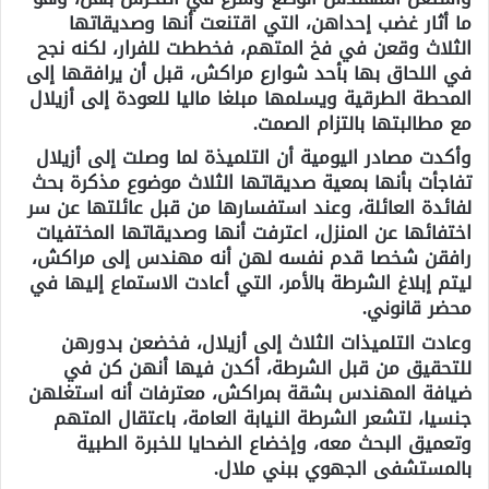
ما أثار غضب إحداهن، التي اقتنعت أنها وصديقاتها
الثلاث وقعن في فخ المتهم، فخططت للفرار، لكنه نجح
في اللحاق بها بأحد شوارع مراكش، قبل أن يرافقها إلى
المحطة الطرقية ويسلمها مبلغا ماليا للعودة إلى أزيلال
مع مطالبتها بالتزام الصمت.
وأكدت مصادر اليومية أن التلميذة لما وصلت إلى أزيلال
تفاجأت بأنها بمعية صديقاتها الثلاث موضوع مذكرة بحث
لفائدة العائلة، وعند استفسارها من قبل عائلتها عن سر
اختفائها عن المنزل، اعترفت أنها وصديقاتها المختفيات
رافقن شخصا قدم نفسه لهن أنه مهندس إلى مراكش،
ليتم إبلاغ الشرطة بالأمر، التي أعادت الاستماع إليها في
محضر قانوني.
وعادت التلميذات الثلاث إلى أزيلال، فخضعن بدورهن
للتحقيق من قبل الشرطة، أكدن فيها أنهن كن في
ضيافة المهندس بشقة بمراكش، معترفات أنه استغلهن
جنسيا، لتشعر الشرطة النيابة العامة، باعتقال المتهم
وتعميق البحث معه، وإخضاع الضحايا للخبرة الطبية
بالمستشفى الجهوي ببني ملال.