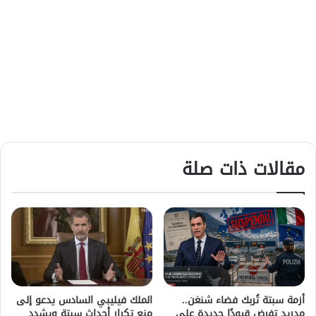
مقالات ذات صلة
أزمة سبتة تُربك فضاء شنغن..
الملك فيليبي السادس يدعو إلى
مدريد تفرض قيودًا جديدة على
منع تكرار أحداث سبتة ويشدد