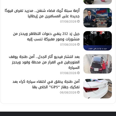
أزمة سبتة تُربك فضاء شنغن.. مدريد تفرض قيودًا
جديدة على المسافرين من إيطاليا
07/08/2026
جيل زد 212 ينفي دعوات التظاهر ويحذر من
منشورات وصور مفبركة تنسب إليه
07/08/2026
بعد انتشار فيديو أثار الجدل.. أمن طنجة يوقف
المتورطين في الفرار من محطة وقود ويحجز
السيارة
07/08/2026
أمن طنجة يحقق في اختفاء سيارة كراء بعد
تفكيك جهاز “GPS” الخاص بها
06/08/2026