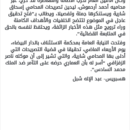
وكان الأمين العام لحزب الأصالة والمعاصرة قد خرج، عبر
محاميه أحمد أرحموش، ليدين تصريحات المحامي إسحاق
شارية ويستنكرها جملة وتفصيلا، ويطالب بـ”فتح تحقيق
عاجل في الموضوع لتتضح الخلفيات والأهداف الكامنة
وراء ترويج مثل هذه الأخبار الزائفة، ويحتفظ لنفسه بالحق
في المتابعة القضائية”.
وفتحت النيابة العامة بمحكمة الاستئناف بالدار البيضاء،
يوم الأربعاء الماضي، تحقيقا في قضية التصريحات التي
أدلى بها المحامي شارية، والتي تشير إلى أن موكله ناصر
الزفزافي “أسر له بأن العماري حرضه على التآمر ضد الملك
محمد السادس”.
هسبريس- عبد الإله شبل