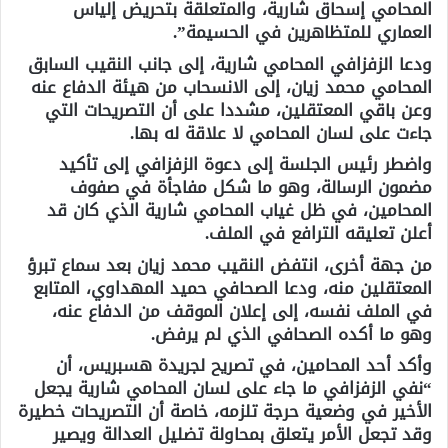
المحامي إسحاق شارية، والمتعلقة بتحريض إلياس
العماري للمتظاهرين في الحسيمة”.
ودعا الزفزافي المحامي شارية، إلى جانب النقيب السابق
المحامي محمد زيان، إلى الانسحاب من هيئة الدفاع عنه
وعن باقي المعتقلين، مشددا على أن التصريحات التي
جاءت على لسان المحامي لا علاقة له بها.
واضطر رئيس الجلسة إلى دعوة الزفزافي إلى تأكيد
مضمون الرسالة، وهو ما شكل مفاجأة في صفوف
المحامين، في ظل غياب المحامي شارية الذي كان قد
أعلن تعليقه الترافع في الملف.
من جهة أخرى، انتفض النقيب محمد زيان بعد سماع تبرؤ
المعتقلين منه، ودعا الصحافي حميد المهداوي، المتابع
في الملف نفسه، إلى إعلان الموقف من الدفاع عنه،
وهو ما أكده الصحافي الذي لم يرفض.
وأكد أحد المحامين، في تصريح لجريدة هسبريس، أن
“نفي الزفزافي ما جاء على لسان المحامي شارية يجعل
الأخير في وضعية حرجة تلزمه، خاصة أن التصريحات خطيرة
وقد تجعل الأمر يتعلق بمحاولة تضليل العدالة ويصير