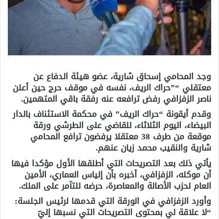
وجد المحامي إسحاق شارية، عضو هيئة الدفاع عن
معتقلي “”حراك الريف، نفسه في موقف حرج حين أعلن
ناصر الزفزافي رفض ترافعه عنه رفقة باقي المتهمين.
وقدم أيقونة “حراك الريف” في محكمة الاستئناف بالدار
البيضاء، اليوم الثلاثاء، للقاضي على الطرشي ورقة
موقعة من طرف 38 معتقلا يرفضون ترافع المحامي
شارية والنقيب محمد زيان عنهم.
يأتي ذلك بعد التصريحات التي أطلقها الأول مؤكدا فيها
أن موكله، الزفزافي، أخبره بأن إلياس العماري، الأمين
العام لحزب الأصالة والمعاصرة، حرضه للتآمر على الملك.
وأورد الزفزافي في الورقة التي قدمها لرئيس الجلسة:
“لا علاقة لي بمحتوى التصريحات التي نسبها إليّ