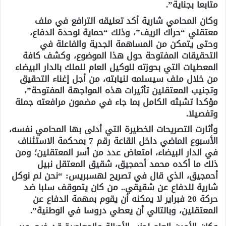
متابعا بجناية”.
وكان المحامي شارية أكد تعليقه الترافع في ملف
معتقلي “حراك الريف”، وذلك “حماية لوحدة الدفاع،
وحتى يتمكن من المساهمة الجدية والفاعلة في
التحقيقات المفتوحة حول هذا الموضوع، وكشف كافة
المعطيات التي بحوزته للوكيل العام للملك بالدار البيضاء
من خلال ملف سيسلمه لنيابته، من أجل إغناء التحقيق
وتجنيب المعتقلين تأثيرات هذه المواجهة المفتوحة”،
مؤكدا تشبثه الكامل بما جاء في مضمون مرافعته جملة
وتفصيلا.
وأثارت التصريحات الخطيرة التي أدلى بها المحامي نفسه،
الأسبوع الماضي داخل القاعة رقم 7 بمحكمة الاستئناف
في الدار البيضاء، امتعاض عدد من أسر المعتقلين؛ ومن
ذلك ما أكده محمد أحمجيق، شقيق المعتقل نبيل
أحمجيق، الذي قال في تصريح لهسبريس: “نحن لم نوكل
شارية للدفاع عن شقيقي.. من كان يتموقف سلبا ضد
حركة 20 فبراير لا يمكنه أن يقوم بمهمة الدفاع عن
المعتقلين، وبالتالي أن يعطي دروسا في الوطنية”.