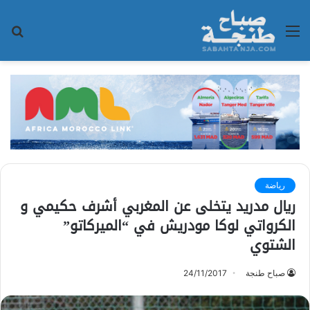
القائمة
بح
عن
رياضة
ريال مدريد يتخلى عن المغربي أشرف حكيمي و
الكرواتي لوكا مودريش في “الميركاتو”
الشتوي
صباح طنجة
24/11/2017