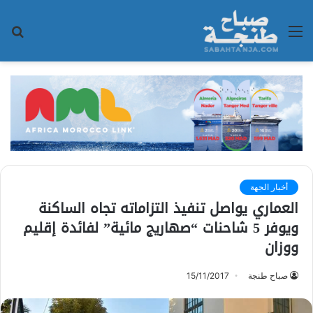
القائمة
بح
عن
أخبار الجهة
العماري يواصل تنفيذ التزاماته تجاه الساكنة
ويوفر 5 شاحنات “صهاريج مائية” لفائدة إقليم
ووزان
صباح طنجة
15/11/2017