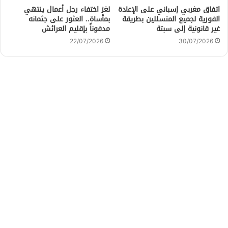
اتفاق مغربي إسباني على الإعادة
لغز اختفاء رجل أعمال ينتهي
الفورية لجميع المتسللين بطريقة
بمأساة.. العثور على جثمانه
غير قانونية إلى سبتة
مدفوناً بإقليم العرائش
22/07/2026
30/07/2026