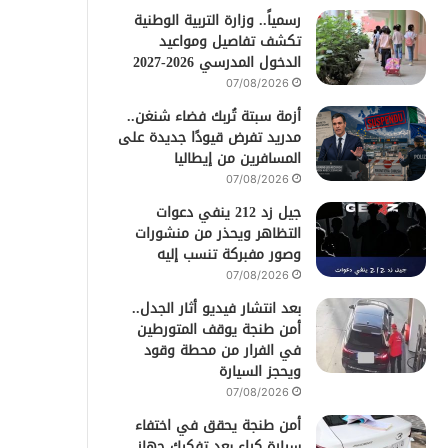
رسمياً.. وزارة التربية الوطنية
تكشف تفاصيل ومواعيد
الدخول المدرسي 2026-2027
07/08/2026
أزمة سبتة تُربك فضاء شنغن..
مدريد تفرض قيودًا جديدة على
المسافرين من إيطاليا
07/08/2026
جيل زد 212 ينفي دعوات
التظاهر ويحذر من منشورات
وصور مفبركة تنسب إليه
07/08/2026
بعد انتشار فيديو أثار الجدل..
أمن طنجة يوقف المتورطين
في الفرار من محطة وقود
ويحجز السيارة
07/08/2026
أمن طنجة يحقق في اختفاء
سيارة كراء بعد تفكيك جهاز