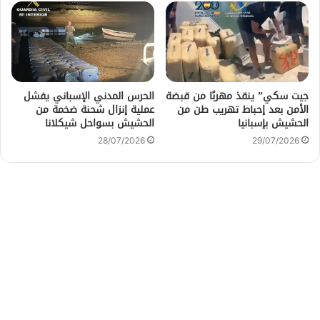
جيت سكي” ينقذ مهربًا من قبضة
الحرس المدني الإسباني يفشل
الأمن بعد إحباط تهريب طن من
عملية إنزال شحنة ضخمة من
الحشيش بإسبانيا
الحشيش بسواحل شيكلانا
28/07/2026
29/07/2026