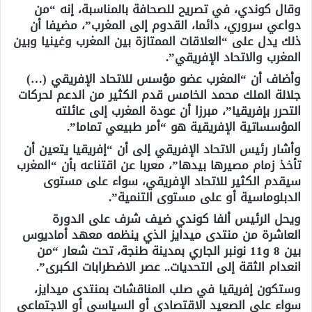
وقال كوندي، في تصريح للصحافة بالمناسبة، إنه “من
دواعي سروري، دائما، القدوم إلى المغرب”، مضيفا أن
ذلك يدل على “العلاقات الممتازة بين المغرب وغينيا وبين
المغرب والاتحاد الإفريقي”.
وأضاف أن “المغرب عضو مؤسس للاتحاد الإفريقي (…)
جلالة الملك محمد الخامس قدم الكثير من الدعم لحركات
التحرر بإفريقيا”، مبرزا أن عودة المغرب إلى عائلته
المؤسساتية الإفريقية هو “أمر طبيعي تماما”.
وأشار رئيس الاتحاد الإفريقي إلى أن “إفريقيا يتعين أن
تأخذ زمام مصيرها بيدها”، معربا عن اقتناعه بأن “المغرب
سيقدم الكثير للاتحاد الإفريقي، سواء على مستوى
الدبلوماسية أو على مستوى التنمية”.
ويحل الرئيس ألفا كوندي ضيف شرف على الدورة
العاشرة من منتدى ميدايز الذي ينظمه معهد أماديوس
بين 8 و11 نونبر الجاري بمدينة طنجة، تحت شعار “من
انعدام الثقة إلى التحديات.. عصر الاضطرابات الكبرى”.
وستكون إفريقيا في صلب المناقشات بمنتدى ميدايز،
سواء على الصعيد الاقتصادي أو السياسي أو الاجتماعي