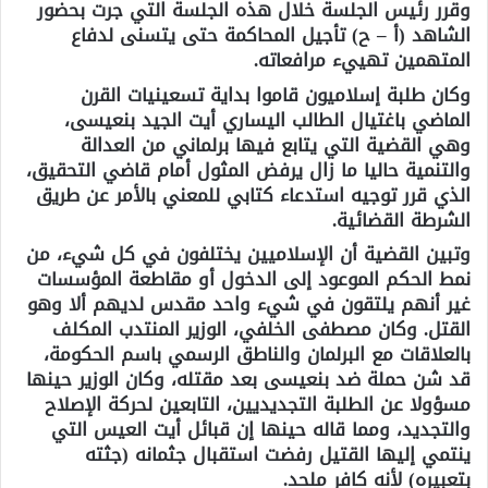
وقرر رئيس الجلسة خلال هذه الجلسة التي جرت بحضور
الشاهد (أ – ح) تأجيل المحاكمة حتى يتسنى لدفاع
المتهمين تهييء مرافعاته.
وكان طلبة إسلاميون قاموا بداية تسعينيات القرن
الماضي باغتيال الطالب اليساري أيت الجيد بنعيسى،
وهي القضية التي يتابع فيها برلماني من العدالة
والتنمية حاليا ما زال يرفض المثول أمام قاضي التحقيق،
الذي قرر توجيه استدعاء كتابي للمعني بالأمر عن طريق
الشرطة القضائية.
وتبين القضية أن الإسلاميين يختلفون في كل شيء، من
نمط الحكم الموعود إلى الدخول أو مقاطعة المؤسسات
غير أنهم يلتقون في شيء واحد مقدس لديهم ألا وهو
القتل. وكان مصطفى الخلفي، الوزير المنتدب المكلف
بالعلاقات مع البرلمان والناطق الرسمي باسم الحكومة،
قد شن حملة ضد بنعيسى بعد مقتله، وكان الوزير حينها
مسؤولا عن الطلبة التجديديين، التابعين لحركة الإصلاح
والتجديد، ومما قاله حينها إن قبائل أيت العيس التي
ينتمي إليها القتيل رفضت استقبال جثمانه (جثته
بتعبيره) لأنه كافر ملحد.