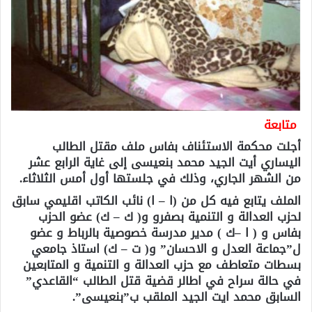
متابعة
أجلت محكمة الاستئناف بفاس ملف مقتل الطالب
اليساري أيت الجيد محمد بنعيسى إلى غاية الرابع عشر
من الشهر الجاري، وذلك في جلستها أول أمس الثلاثاء.
الملف يتابع فيه كل من (ا – ا) نائب الكاتب اقليمي سابق
لحزب العدالة و التنمية بصفرو و( ك – ك) عضو الحزب
بفاس و ( ا –ك ) مدير مدرسة خصوصية بالرباط و عضو
ل”جماعة العدل و الاحسان” و( ت – ك) استاذ جامعي
بسطات متعاطف مع حزب العدالة و التنمية و المتابعين
في حالة سراح في اطالر قضية قتل الطالب “القاعدي”
السابق محمد ايت الجيد الملقب ب”بنعيسى”.