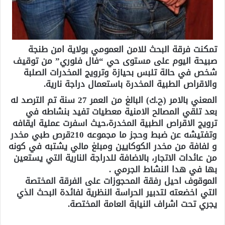
تمكنت فرقة البحث للامن العمومي بولاية امن طنجة
صبيحة اليوم على مستوى حي “فال فلوري” من توقيف
شخص في حالة تلبس بحيازة وترويج المخدرات الصلبة
والاقراص الطبية المخدرة باستعمال دراجة نارية.
المعني بالامر (ح.ك) البالغ من العمر 27 سنة تم الترصد له
بعد تلقي المصالح الامنية معطيات تفيد بنشاطه في
ترويج الاقراص الطبية المخدرة،حيث اسفرت عملية ايقافه
وتفتيشه عن ضبط وحجز ما مجموعه 210قرص طبي مخدر
و لفافة من مخدر الكوكايين ومبلغ مالي يشتبه في كونه
من عائدات الاتجار، بالاضافة للدراجة النارية التي يستعين
بها في هدا النشاط الجرمي .
الموقوف احيل رفقة المحجوزات على الفرقة المختصة
التي اخضعته لتدبير الحراسة النظرية لفائدة البحث الذي
يجري تحت اشراف النيابة العامة المختصة.