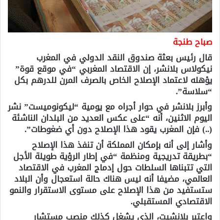
صباح طنجة
قال رئيس بعثة صندوق النقد الدولي في المغرب
نيكولاس بلانشر، إن الاقتصاد المغربي “في موقع قوة”
يؤهله لاعتماد الإصلاح الخاص بالصرف المرن للدرهم بكل
“سلاسة”.
وأبرز بلانشر في حوار أجراه مع يومية “ليكونوميست” نشر
اليوم الاثنين، أنه “على عكس العديد من البلدان الناشئة
(..) فإن المغرب يقود هذا الإصلاح دون أي ضغوطات”.
وأشار إلى أنه بإمكان المملکة أن تنفذ ھذا الإصلاح
“بطریقة تدریجیة ومنظمة “في إطار الرؤیة طویلة الأجل
التي تتبناها السلطات حول إدماج المغرب في الاقتصاد
العالمي، مضيفا أنه ليس هناك حالة استعجال وأن البلاد
ستستفيد من هذا الإصلاح على مستوى الاستقرار والنمو
الاقتصادي المستقبلي.
واعتبر بلانشيت، الذي يشغل كذلك منصب مستشار