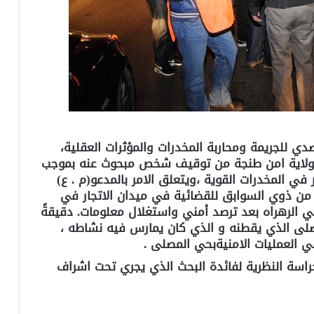
 للجريمة ومحاربة المخدرات والمؤثرات العقلية،
 لولاية امن طنجة من توقيف شخص مبحوث عنه بموجب
ي المخدرات القوية ،ويتعلق الامر بالمدعو(م . ع)
ب ب”فسيوة” من ذوي السوابق للقضائية في ميدان الاتجار في
ي الرهراه بعد ترصد أمني واستغلال معلومات. دقيقةً
لى الذي يقطنه و الذي كان يمارس فيه نشاطه ،
ي العمليات الامنيةبحي المصلى .
حراسة النظرية لفائدة البحث الذي يجري تحت اشراف