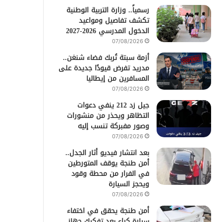
رسمياً.. وزارة التربية الوطنية
تكشف تفاصيل ومواعيد
الدخول المدرسي 2026-2027
07/08/2026
أزمة سبتة تُربك فضاء شنغن..
مدريد تفرض قيودًا جديدة على
المسافرين من إيطاليا
07/08/2026
جيل زد 212 ينفي دعوات
التظاهر ويحذر من منشورات
وصور مفبركة تنسب إليه
07/08/2026
بعد انتشار فيديو أثار الجدل..
أمن طنجة يوقف المتورطين
في الفرار من محطة وقود
ويحجز السيارة
07/08/2026
أمن طنجة يحقق في اختفاء
سيارة كراء بعد تفكيك جهاز