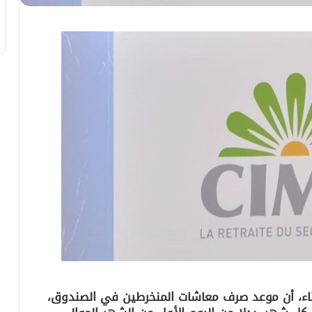
اثاء، أن موعد صرف معاشات المنخرطين في الصندوق،