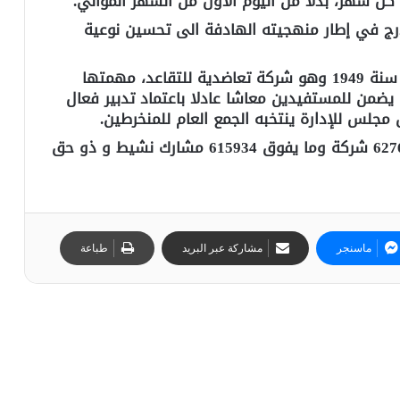
كل شهر، بدلا من اليوم الأول من الشهر الموالي.
درج في إطار منهجيته الهادفة الى تحسين نوعية
و قد انشأ الصندوق المهني المغربي للتقاعد سنة 1949 وهو شركة تعاضدية للتقاعد، مهمتها
، يضمن للمستفيدين معاشا عادلا باعتماد تدبير فعال
جلس للإدارة ينتخبه الجمع العام للمنخرطين.
وفي سنة 2016، بلغ عدد الشركات المنخرطة 6276 شركة وما يفوق 615934 مشارك نشيط و ذو حق
ماسنجر
مشاركة عبر البريد
طباعة