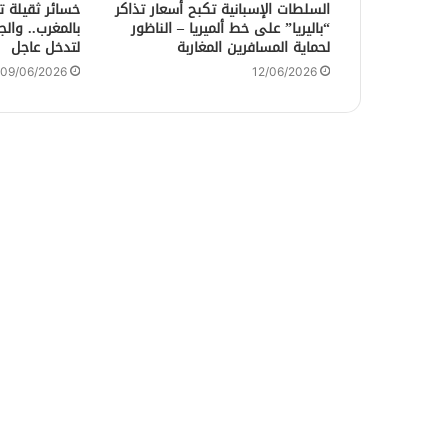
السلطات الإسبانية تكبح أسعار تذاكر
خسائر ثقيلة ت
“باليريا” على خط ألميريا – الناظور
بالمغرب.. وال
لحماية المسافرين المغاربة
لتدخل عاجل
09/06/2026
12/06/2026