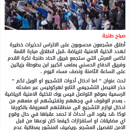
صباح طنجة
أطلق مشجعون محسوبون على الاتراس تحذيرات خطيرة
تهدد الخلية الامنية للرياضة ،قبل انطلاق مبارة القمة
لكاس العرش التي ستجمع فريق اتحاد طنجة لكرة القدم
وفريق الدفاع الحسني بملعب الكبير ابن بطوطة بزياتين
على الساعة الثامنة ونصف مساء اليوم .
تحت عنوان ” اما ادخال أدوات التشجيع او الويل لكم ”
حذر الفيصل التشجيعي التابع لهركوليس عبر صفحته
الرسمية بموقع التواصل فيس بوك للخلية الامنية الرياضية
، بعدم الوقوف في وجههم وتفتيشهم او منعهم من
ادخال لوازم التشجيع الى منطقتهم المعروفة بالكورفا
لوكا ،قد يقود الى أحداث لا تحمد عقباها في حال وقوع
اي مضايقات او استفزازات كيفما كان نوعها من قبل
الامن للفصيل المشجع ،ويضيف المنشور بمطالبة عدم