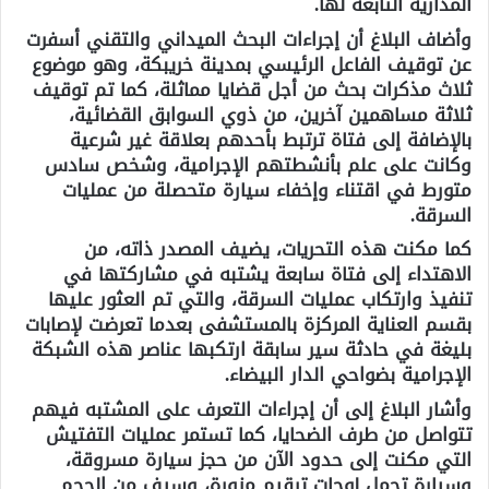
المدارية التابعة لها.
وأضاف البلاغ أن إجراءات البحث الميداني والتقني أسفرت
عن توقيف الفاعل الرئيسي بمدينة خريبكة، وهو موضوع
ثلاث مذكرات بحث من أجل قضايا مماثلة، كما تم توقيف
ثلاثة مساهمين آخرين، من ذوي السوابق القضائية،
بالإضافة إلى فتاة ترتبط بأحدهم بعلاقة غير شرعية
وكانت على علم بأنشطتهم الإجرامية، وشخص سادس
متورط في اقتناء وإخفاء سيارة متحصلة من عمليات
السرقة.
كما مكنت هذه التحريات، يضيف المصدر ذاته، من
الاهتداء إلى فتاة سابعة يشتبه في مشاركتها في
تنفيذ وارتكاب عمليات السرقة، والتي تم العثور عليها
بقسم العناية المركزة بالمستشفى بعدما تعرضت لإصابات
بليغة في حادثة سير سابقة ارتكبها عناصر هذه الشبكة
الإجرامية بضواحي الدار البيضاء.
وأشار البلاغ إلى أن إجراءات التعرف على المشتبه فيهم
تتواصل من طرف الضحايا، كما تستمر عمليات التفتيش
التي مكنت إلى حدود الآن من حجز سيارة مسروقة،
وسيارة تحمل لوحات ترقيم مزورة، وسيف من الحجم