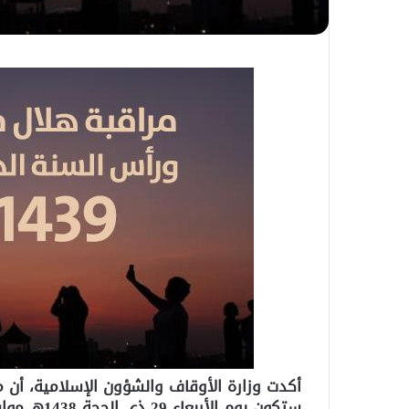
ستكون يوم الأربعاء 29 ذي الحجة 1438هـ موافق 20 شتنبر2017 م.