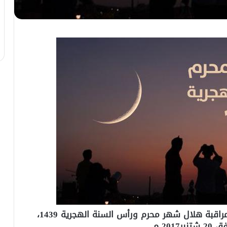
أكدت وزارة الأوقاف والشؤون الإسلامية، أن مراقبة هلال شهر محرم ورأس السنة الهجرية 1439،