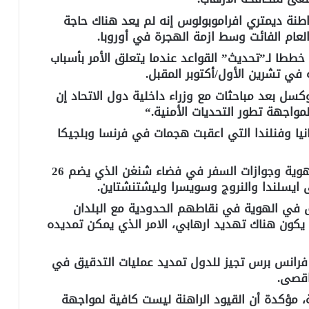
طنة ديمتري افراموبولوس إنه لم يعد هناك حاجة
عام الفائت وسط ازمة الهجرة في أوروبا
.
خططا لـ”تحديث” القواعد عندما يتعلق الأمر بأسباب
في تشرين الأول/أكتوبر المقبل
.
ل بعد مباحثات مع وزراء داخلية دول الاتحاد إن
اجهة تطور التحديات الأمنية
“.
انيا وفنلندا التي اعقبت هجمات في فرنسا وبلجيكا
وحرية التنقل عادة لا تخضع لعمليات مراقبة الهوية وجوازات السفر في فضاء شنغن الذي يضم 26
.
ق في الهوية في نقاطهم الحدودية مع البلدان
ون هناك تهديد ارهابي، الامر الذي يمكن تمديده
 فرانس برس تجيز للدول تمديد عمليات التدقيق في
 اقصى
.
ة، مؤكدة أن القيود الراهنة ليست كافية لمواجهة