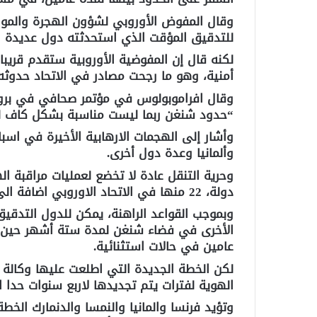
وقال المفوض الأوروبي لشؤون الهجرة والموا
للتدقيق المؤقت الذي استحدثته دول عديدة ال
لكنه قال إن المفوضية الأوروبية ستقدم قريبا 
أمنية، وهو ما رجحت مصادر في الاتحاد حدوثه 
وقال افراموبولوس في مؤتمر صحافي في بروكس
“حدود شنغن ربما ليست مناسبة بشكل كاف لمو
وأشار إلى الهجمات الارهابية الأخيرة في اسب
وألمانيا وعدة دول أخرى
.
دولة، 22 منها في الاتحاد الاوروبي اضافة الى ايسلندا والنروج وسويسرا وليشتنشتاين
وبموجب القواعد الراهنة، يمكن للدول التدقي
الأخرى في فضاء شنغن لمدة ستة أشهر حين يك
عامين في حالات استثنائية
.
لكن الخطة الجديدة التي اطلعت عليها وكالة
الهوية لفترات يتم تجديدها لاربع سنوات حدا
وتؤيد فرنسا والمانيا والنمسا والدنمارك الخط