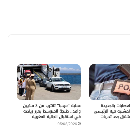
لعصابات بالجديدة
عملية “مرحبا” تقترب من 3 ملايين
مشتبه فيه الرئيسي
وافد.. طنجة المتوسط يعزز ريادته
شقق بعد تحريات
في استقبال الجالية المغربية
05/08/2026