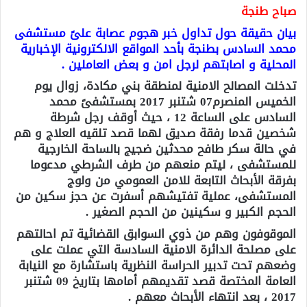
صباح طنجة
بيان حقيقة حول تداول خبر هجوم عصابة علىً مستشفى
محمد السادس بطنجة بأحد المواقع الالكترونية الإخبارية
المحلية و اصابتهم لرجل امن و بعض العاملين .
تدخلت المصالح الامنية لمنطقة بني مكادة، زوال يوم
الخميس المنصرم07 شتنبر 2017 بمستشفىً محمد
السادس على الساعة 12 ، حيث أوقف رجل شرطة
شخصين قدما رفقة صديق لهما قصد تلقيه العلاج و هم
في حالة سكر طافح محدثين ضجيج بالساحة الخارجية
للمستشفى ، ليتم منعهم من طرف الشرطي مدعوما
بفرقة الأبحاث التابعة للامن العمومي من ولوج
المستشفى، عملية تفتيشهم أسفرت عن حجز سكين من
الحجم الكبير و سكينين من الحجم الصغير .
الموقوفون وهم من ذوي السوابق القضائية تم احالتهم
على مصلحة الدائرة الامنية السادسة التي عملت على
وضعهم تحت تدبير الحراسة النظرية باستشارة مع النيابة
العامة المختصة قصد تقديمهم أمامها بتاريخ 09 شتنبر
2017 ، بعد انتهاء الأبحاث معهم .