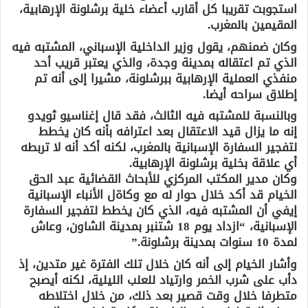
استجوبت تقريبا كل أقارب أعضاء خلية برشلونة الإرهابية،
المقيمين بالمغرب.
وكان ضمنهم، يقول وزير الداخلية الإسباني، المشتبه فيه
الذي تم اعتقاله بمدينة وجدة، والذي يعتبر قريب أحد
منفذي العملية الإرهابية ببرشلونة، مشيرا إلى أنه تم
إطلاق سراحه أيضا.
وبالنسبة للمشتبه فيه الثالث، فقد قال إغناسيو ثويدو
إنه ما يزال قيد الاعتقال بعد اعترافه بأنه كان يخطط
لتفجير السفارة الإسبانية بالمغرب، لكنه أكد أنه لا تربطه
أي علاقة بخلية برشلونة الإرهابية.
وكان مدير المكتب المركزي للأبحاث القضائية عبد الحق
الخيام قد أكد خلال حوار له مع وكاةل الأنباء الإسبانية
إيفي أن المشتبه فيه، الذي كان يخطط لتفجير السفارة
الإسبانية، “ازداد يوم 18 شتنبر بمدينة الشاون، وعاش
لمدة 10 سنوات بمدينة برشلونة.”
وأشار الخيام إلى أنه كان خلال تلك الفترة غير متدين، إذ
دأب على شرب الخمر وارتياد للعلب الليلية، لكنه أيصبح
متطرفا خلال وقت قصير بعد ذلك، من خلال اختلاطه