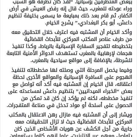
ببعض المتطرفين بإسبانيا. “لقد كان تطرفه هو السبب
وراء عودته للمغرب، حيث قال إنه رفض العيش في أرض
الكفار، ثم قام بعد ذلك بمبايعة ما يسمى بخليفة تنظيم
داعش، أبو بكر البغدادي،” يشرح الخيام.
وأكد الخيام أن المشتبه فيه اعترف خلال التحقيق معه
من طرف عناصر المكتب المركزي للأبحاث القضائية
بتخطيطه لتفجير السفارة الإسبانية بالرباط، وكذا تنفيذ
هجمات لإرهابية بالمغرب تستهدف الدوائر الأمنية التابعة
للشرطة، بالإضافة إلى مواقع سياحية بالمغرب.
وفيما يخصل المرحلة التي وصلته لها مخططاته لتنفيذ
الهجوم على السافرة الإسبانية والمواقع الأخرى لحظة
اعتقاله، قال الخيام إن المشتبه فيه أكد أنه تواصل مع
بعض “الخبراء الميدانيين” بتنظيم داعش لمساعدته على
تنفيذ مخططه، لكنه لم يؤكد إن كان قد تمكن من
الحصول على أسلحة أو مواد تدخل في صناعة المتفجرات.
ويشار إلى أن المشتبه فيه مازال رهن الاعتقال بالمكتب
المركزي للأبحاث القضائية حيث لا تزال التحقيقات معه
جارية من أجل الكشف عن هويات الأشخاص الذين كان
يتواصل معهم عبر الإنترنيت، علما انهم كانوا يستعملون