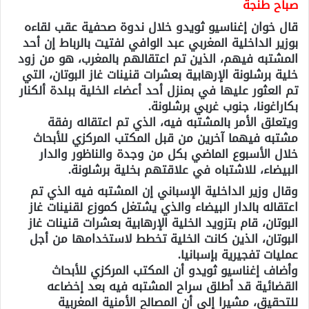
صباح طنجة
قال خوان إغناسيو ثويدو خلال ندوة صحفية عقب لقاءه
بوزير الداخلية المغربي عبد الوافي لفتيت بالرباط إن أحد
المشتبه فيهم، الذين تم اعتقالهم بالمغرب، هو من زود
خلية برشلونة الإرهابية بعشرات قنينات غاز البوتان، التي
تم العثور عليها في بمنزل أحد أعضاء الخلية ببلدة ألكنار
بكاراغونا، جنوب غربي برشلونة.
ويتعلق الأمر بالمشتبه فيه، الذي تم اعتقاله رفقة
مشتبه فيهما آخرين من قبل المكتب المركزي للأبحاث
خلال الأسبوع الماضي بكل من وجدة والناظور والدار
البيضاء، للاشتباه في علاقتهم بخلية برشلونة.
وقال وزير الداخلية الإسباني إن المشتبه فيه الذي تم
اعتقاله بالدار البيضاء والذي يشتغل كموزع لقنينات غاز
البوتان، قام بتزويد الخلية الإرهابية بعشرات قنينات غاز
البوتان، الذين كانت الخلية تخطط لاستخدامها من أجل
عمليات تفجيرية بإسبانيا.
وأضاف إغناسيو ثويدو أن المكتب المركزي للأبحاث
القضائية قد أطلق سراح المشتبه فيه بعد إخضاعه
للتحقيق، مشيرا إلى أن المصالح الأمنية المغربية