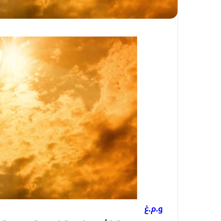
و.م.غ