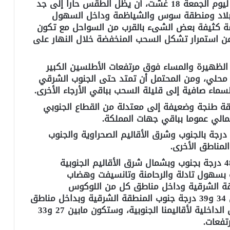
تتوقع مديرية الأرصاد الجوية الوطنية، بالنسبة ليوم الجمعة 18 غشت، أن يظل الطقس حارا إلى جد
ي للبلاد ومنطقة سوس والشياظمة وداخل السهول
ة كثيفة بعض الشىء بالقرب من السواحل مع تكون
 عن استمرار تشكل السحب المنخفضة خلال النهار على
لظهيرة والمساء فوق مرتفعات الأطلسين الكبير
 محلي، ومن المحتمل أن تمتد حتى الجنوب الشرقي
ماء صافية إلى قليلة السحب بباقي الأرجاء الأخرى
.
قة طنجة وضعيفة إلى معتدلة من القطاع الجنوبي
مالي عموما بباقي جهات المملكة
.
وستتأرجح درجات الحرارة الدنيا ما بين 25 و 31 درجة بالجنوب وشرق الأقاليم الصحراوية والجنوب
.
كما ستتراوح درجات الحرارة العليا مابين 44 و48 درجة بجنوب وبشمال شرق الأقاليم الجنوبية
جنوب الشرقي ومابين 40 و44 درجة بسهول تادلة والرحامنة وتانسيفت وهضاب
ة الشرقية وداخل مناطق كل من اللوكوس
والشياظمة وسوس، في حين ستتراوح ما بين 34 و39 درجة جنوب المنطقة الشرقية وبداخل مناطق
الغرب والشاوية ودكالة وعبدة وباقي المناطق الداخلية لأقاليمنا الجنوبية، وستكون مابين 27 و33
تفعات
.