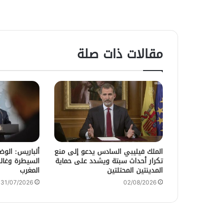
مقالات ذات صلة
الملك فيليبي السادس يدعو إلى منع
ألباريس: الو
تكرار أحداث سبتة ويشدد على حماية
السيطرة وغالب
المدينتين المحتلتين
المغرب
31/07/2026
02/08/2026