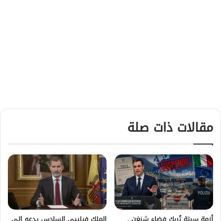
مقالات ذات صلة
أزمة سبتة تُربك فضاء شنغن..
الملك فيليبي السادس يدعو إلى