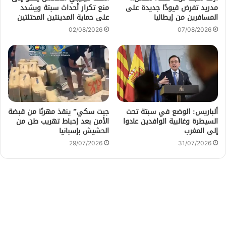
مدريد تفرض قيودًا جديدة على
منع تكرار أحداث سبتة ويشدد
المسافرين من إيطاليا
على حماية المدينتين المحتلتين
02/08/2026
07/08/2026
ألباريس: الوضع في سبتة تحت
جيت سكي” ينقذ مهربًا من قبضة
السيطرة وغالبية الوافدين عادوا
الأمن بعد إحباط تهريب طن من
إلى المغرب
الحشيش بإسبانيا
29/07/2026
31/07/2026