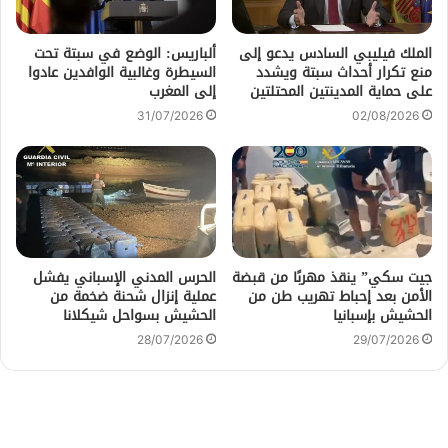
الملك فيليبي السادس يدعو إلى
ألباريس: الوضع في سبتة تحت
منع تكرار أحداث سبتة ويشدد
السيطرة وغالبية الوافدين عادوا
على حماية المدينتين المحتلتين
إلى المغرب
31/07/2026
02/08/2026
جيت سكي” ينقذ مهربًا من قبضة
الحرس المدني الإسباني يفشل
الأمن بعد إحباط تهريب طن من
عملية إنزال شحنة ضخمة من
الحشيش بإسبانيا
الحشيش بسواحل شيكلانا
28/07/2026
29/07/2026