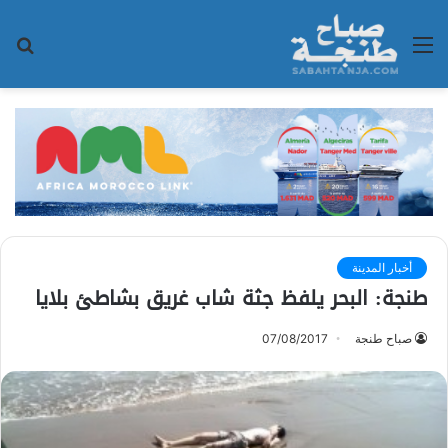
القائمة
بح
عن
أخبار المدينة
طنجة: البحر يلفظ جثة شاب غريق بشاطئ بلايا
صباح طنجة
07/08/2017