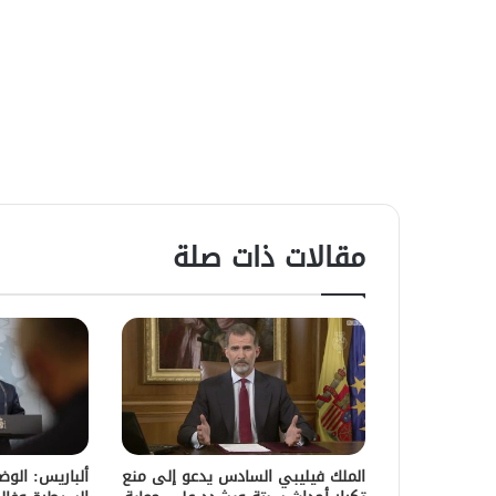
مقالات ذات صلة
الملك فيليبي السادس يدعو إلى منع
ألباريس: الو