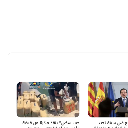
ضع في سبتة تحت
جيت سكي” ينقذ مهربًا من قبضة