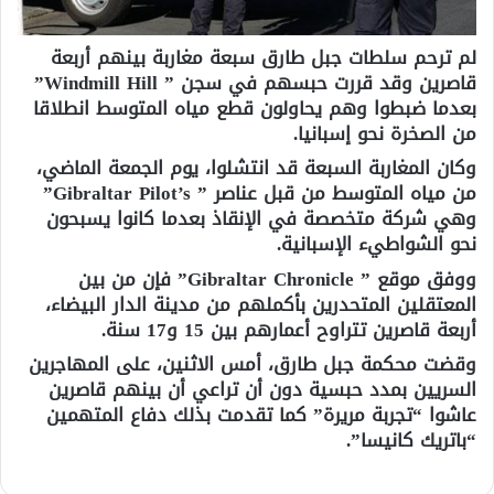
لم ترحم سلطات جبل طارق سبعة مغاربة بينهم أربعة
قاصرين وقد قررت حبسهم في سجن ” Windmill Hill”
بعدما ضبطوا وهم يحاولون قطع مياه المتوسط انطلاقا
من الصخرة نحو إسبانيا.
وكان المغاربة السبعة قد انتشلوا، يوم الجمعة الماضي،
من مياه المتوسط من قبل عناصر ” Gibraltar Pilot’s”
وهي شركة متخصصة في الإنقاذ بعدما كانوا يسبحون
نحو الشواطيء الإسبانية.
ووفق موقع ” Gibraltar Chronicle” فإن من بين
المعتقلين المتحدرين بأكملهم من مدينة الدار البيضاء،
أربعة قاصرين تتراوح أعمارهم بين 15 و17 سنة.
وقضت محكمة جبل طارق، أمس الاثنين، على المهاجرين
السريين بمدد حبسية دون أن تراعي أن بينهم قاصرين
عاشوا “تجربة مريرة” كما تقدمت بذلك دفاع المتهمين
“باتريك كانيسا”.