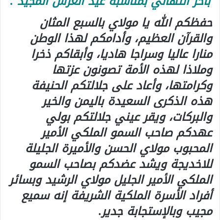
بأحر التهاني بمناسبة عيد العرش المجيد .
حفظكم الله يا مولاي بالسبع المثان
والقرآن العظيم، وأدامكم لهذا الوطن
منارا عاليا وسراجا هاديا، وأبقاكم ذخرا
وملاذا لهذه الأمة تصونون عزتها
وكرامتها، وأعاد على جلالتكم الحنيفة
هذه الذكرى السعيدة باليمن والخير
والبركات، ويقر عيني جلالتكم بولي
عهدكم صاحب السمو الملكي الأمير
المحبوب مولاي الحسن والأميرة الجليلة
للاخديجة ويشد عضدكم بصاحب السمو
الملكي الأمير الجليل مولاي الرشيد وبسائر
أفراد الأسرة الملكية الشريفة إنه سميع
مجيب وبالإستجابة جدير.