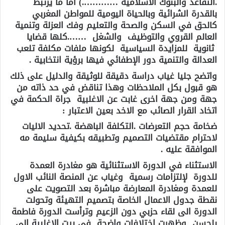
.التقاعد والبنوك الاسلامية ………….) اما ما يرتبط
بالقدرة الشرائية وبالحياة اليومية للمواطن المغربي
كالحق في السكن والصحة والتعليم وفك العزلة وتنمية
العالم القروي والتوظيف والشغل …….كلها قضايا
ثانوية للمزايدة السياسية لكونها ملفات مكلفة تلعب
العدالة والتنمية دور الإطفائي فيها برؤية انتخابية .
واتضح جليا غياب دراسة دقيقة للوثيقة والدليل على ذلك
هو قبول بكل الملاحظات وهذا تناقض في حد ذاته من
جهة ومن جهة اخرى غابت عن الاغلبية جراة الحكمة في
اتخاد القرار الصائب مع الاخد بعين الاعتبار :
ضخامة حجم التعرضات .التكلفة الباهضة .تحديد الاليات
لاحترام مقتضيات التصميم وتطبيقه بكيفية سليمة مه
الموافقة عليه .
الاستثناء في الدورة الاستثنائية هو مغادرة العمدة
للدورة لإلتزامات رسمية وغياب عن المنصة النائب الاول
للعمدة ومغادرة المعارضة مباشرة بعد التصويت على
نقطة جدول الاعمال الخاصة بتصميم التهيئة وتحولت
الدورة الى لقاء حزبي دون الزعيم وترأست الدورة فاطمة
بلحسن وظهرت اختلافات واضحة في بيت الاغلبية الى