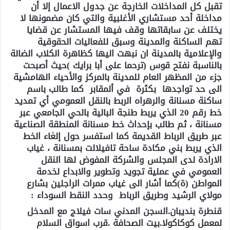
تقبل كل المداخلات الخارجة عن جدول الاعمال إلا أن
مداخلة أحد مستشاري الأغلبية والتي كان مضمونها لا
يختلف عن سابقاتها وقف فيها المستشار عن قضايا
تهم الساكنة والمدينة وسبق للفعاليات الحقوقية
والإعلامية بالمدينة ان نبهت اليها كظاهرة الكلاب الضالة
بالناسبة نفتح قوس (ترحما على أبا برايك )حيث أصبحت
جزء من المظهر العام للمدينة بالمركز والأحياء الهامشية
الى حد تواجدها بكثرة في ألمقابر كما طالب باسم
ساكنة مسنانة والرهراه الربط بالنقل العمومي أي تمديد
خط رقم 20 الذي يربط طنجة البالية بالحي الجامعي عبر
مسنانة ، ثم طالب بإحداث خط مسنانة المنطقة الصناعية
عبر طريق الرباط القديمة كما استفسر حول إلغاء الخط
الذي يربط بني مكادة ساحة تافيلالت بمسنانة ، غياب
الارادة لدى المجلس والشركة المفوض لها النقل
العمومي في عملية تجويد وتطوير والابداع لخدمة
المواطن (ة)كما أشار الى غياب ممرات الراجلين بشارع
مولاي الرشيد وطريق الرباط وحدد النقط السوداء :
قنطرة بنديبان.السجن المدني سات فيلاج مع المدخل
لمعمل كوكاكولا.بيت الصحافة .قرب اسواق السلام