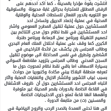
انتشرت بقوة مؤخرا بالمدينة ، كما اكد احدهم على
الرفض المطلق للمتجارة بحرائق غابة مديونة والسلوقية
مع التنويه بالدور الفعال للسلطات المحلية والوقاية
المدنية في عملية إخماد الحريق وتساءل احد
المستشارين حول عملية تنقيل المطرح العمومي واشار
احد المستشارين في نقط نظام حول مدى التناغم بين
تصميم التهيئة وبرنامج عمل الجماعة وبرنامج طنجة
الكبرى كما وقف على عملية احتلال الملك العام البحري
وطالب المجلس بان يكشف عن لائحة التراخيص في
الشاطئ وتطرق في نفس المداخلة الى موضوع تنقيل
السجن المدني وطالب المجلس بتزويد مقاطعة السواني
بسيارة الاسعاف اما باقي نقط نظام تمحورت حول ما
تعرفه منطقة البلاكا ببني مكادة وكنبوريا من حوادث
بسبب غياب التشوير وانتشار الازبال والنفايات الصلبة واثار
انتباه المجلس احد المستشارين حول أن ظروف الاشتغال
في القاعة الخاصة بالدورات بقصر المدينة غير متوفرة
وأهمها انها قاعة تمنع ذوي الاحتيجايات الخاصة
والمسنين (ت) من متابعة الدورة .
الى هنا تحلى العمدة بالصدر الرحب والروح الرياضية في