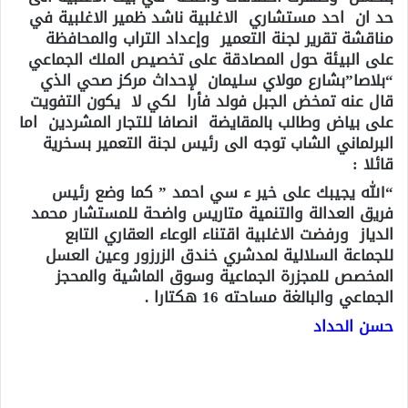
حد ان احد مستشاري الاغلبية ناشد ظمير الاغلبية في
مناقشة تقرير لجنة التعمير وإعداد التراب والمحافظة
على البيئة حول المصادقة على تخصيص الملك الجماعي
“بلاصا”بشارع مولاي سليمان لإحداث مركز صحي الذي
قال عنه تمخض الجبل فولد فأرا لكي لا يكون التفويت
على بياض وطالب بالمقايضة انصافا للتجار المشردين اما
البرلماني الشاب توجه الى رئيس لجنة التعمير بسخرية
قائلا :
“الله يجيبك على خير ء سي احمد ” كما وضع رئيس
فريق العدالة والتنمية متاريس واضحة للمستشار محمد
الدياز ورفضت الاغلبية اقتناء الوعاء العقاري التابع
للجماعة السلالية لمدشري خندق الزرزور وعين العسل
المخصص للمجزرة الجماعية وسوق الماشية والمحجز
الجماعي والبالغة مساحته 16 هكتارا .
حسن الحداد