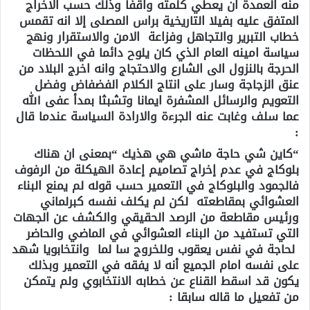
منه العمدة ان يعطي كلمته واقفا وذلك حسب الاخراج
المتفق عليه بفيلا التاريخية براس المصلى إلا انه تقمس
خطاب التبرير والتجاهل وفزاعة الامن والاستقرار ونهج
سياسة امينه العام الذي كان يلوح دائما في اللحظات
الحرجة بالنزول الى الشارع والاحتجاج وانه اخرج البلاد من
عنق الزجاجة وسار على انتاج الكلام الفضفاض وفضل
التعويم والرسائل المشفرة ايمانا وتشبثا بمدأ عفى الله
عما سلف وغابت عنه الجرءة والارادة السياسة عندما قال
:
“كاين شي حاجة ماشي هي هذيك “بمعنى ان هناك
بلوكاج في عدم إخراج تصاميم إعادة الهيكلة من الرفوف
فالجمود والبلوكاج في التعمير حسب قوله لم يمنع البناء
العشوائي بمقاطعته لكن لم يكلف نفسه كبرلماني
ورئيس مقاطعة من الرصد الحقيقي والكشف عن الجهات
التي تستفيد من البناء العشوائي في الماضي والحاضر
لحاجة في نفس يعقوب وللخروج سا لما وانتخابويا شهد
على نفسه امام الجميع أنه لا يفقه في التعمير وبذلك
يكون قد اسقط القناع عن خطابه الانتخابوي ولم يتمكن
من تفعيل ما قاله سابقا :