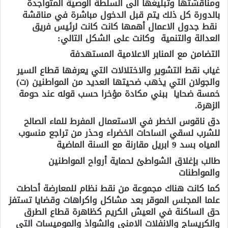
ومناقشتها وتبليغها الى السلطة الوصية المتواجدة
بالدورة كل ذلك يتم قبل الدخول مباشرة في مناقشة
نقط جدول الاعمال أهمها كانت كانت لرئيس فريق
العدالة والتنمية وكانت على الشكل التالي:
التضامن مع المنابر الاعلامية المستهدفة
غياب نقط التشوير والاختلالات التي يعرفها قطاع السير
والجولان التي يذهب ضحيتها العديد من المواطنين (ت)
خمسة ضحايا ببني مكادة مؤخرا حسب قوله عند حومة
الزهرة.
دق ناقوس الخطر في الاستعمال المفرط للماء الصالح
للشرب لسقي الساحات الخضراء وحذر من تراجع منسوب
المياه بسد 9 ابريل مقارنة مع السنة الماضية
طالب بإغلاق الشواطئ لحماية أرواح المواطنين
والمواطنات
كما كانت هناك مجموعة من نقط نظام للمعارضة أحاطت
علما المجلس الموقر بعد مشاكل واكراهات وقضايا تستفز
حق الساكنة في العيش الكريم كظاهرة قطاع الطرق
والكريساج والانفلات الامني والشواذ والموميسات التي