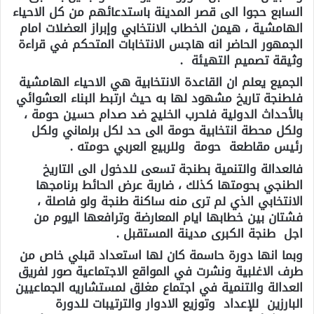
السابع حجوا الى قصر المدينة باستدعائهم من كل الاحياء
الهامشية ، هيمن الخطاب الانتخابي وإبراز العضلات امام
الجمهور الحاضر انه هاجس الانتخابات المتحكم في قراءة
وثيقة تصميم التهيئة .
الجميع يعلم ان القاعدة الانتخابية هي الاحياء الهامشية
فلطنجة تاريخ مشهود لها به حيث ارتبط البناء العشوائي
بالأحداث الدولية فلحرب الخليج ضد صدام حسين حومة ،
ولكل محطة انتخابية حومة الى حد لكل برلماني ولكل
رئيس مقاطعة حومة وللربيع العربي حومته .
فالعدالة والتنمية بطنجة تسعى للدخول الى التاريخ
الطنجي بحومتها كذلك ، ضاربة عرض الحائط برنامجها
الانتخابي الذي لم ترى منه ساكنة طنجة ولو فاصلة ،
فشتان بين خطابها ايام المعارضة وترافعها اليوم من
اجل طنجة الكبرى مدينة المستقبل .
وبما انها دورة حاسمة كان لها استعداد قبلي خاص من
طرف الاغلبية ونشرت في المواقع الاجتماعية صور لفريق
العدالة والتنمية في اجتماع مغلق لمستشاريه الجماعيين
البارزين للإعداد وتوزيع الادوار والترتيبات للدورة