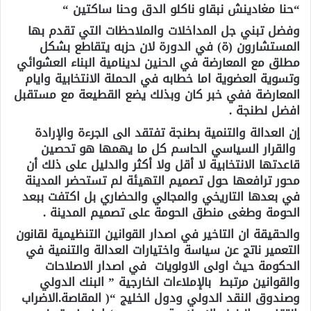
“حنا مغادينش نبقاو ناكلو الدق وحنا ساكتين “
وفضل تبني جل المداخلات والملاحظات التي تقدم بها
المستشارون (ة) في الدورة لان حزبه يتقاطع بشكل
مطلق مع المعارضة في الحنين لدينامية البناء العشوائي
وتسوية العضوية اما خطابه في الحملة الانتخابية وايام
المعارضة ففي خبر كان وبذلك يضع القطيعة مع مستقبل
افضل لطنجة .
إن العدالة والتنمية بطنجة تفتقد الى الجرءة والإرادة
والقرار السياسي الحاسم كل ما يهمها هو تحصين
قاعدتها الانتخابية لا أقل ولا أكثر والدليل على ذلك أن
محور ترافعها حول تصميم التهيئة لم تستحضر المدينة
في بعدها التاريخي والمجالي والحضاري بل اكتفت ببعد
الحومة وطغى منطق الحومة على تصميم المدينة .
والحقيقة ان التاخير في اصدار القوانين التنظيمية لقانون
التعمير ناتج عن سياسة واختيارات العدالة والتنمية في
الحكومة حيث اولى الاولويات في اصدار الاصلاحات
والقوانين مرتبط بالإملاءات الخارجية ” البنك الدولي
وصندوق النقد الدولي ودول الخليج “( المقاصة.الاضراب