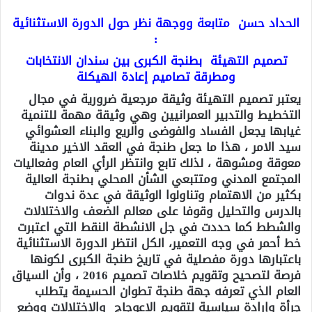
الحداد حسن متابعة ووجهة نظر حول الدورة الاستثنائية
:
تصميم التهيئة بطنجة الكبرى بين سندان الانتخابات
ومطرقة تصاميم إعادة الهيكلة
يعتبر تصميم التهيئة وثيقة مرجعية ضرورية في مجال
التخطيط والتدبير العمرانيين وهي وثيقة مهمة للتنمية
غيابها يجعل الفساد والفوضى والريع والبناء العشوائي
سيد الامر ، هذا ما جعل طنجة في العقد الاخير مدينة
معوقة ومشوهة ، لذلك تابع وانتظر الرأي العام وفعاليات
المجتمع المدني ومتتبعي الشأن المحلي بطنجة العالية
بكثير من الاهتمام وتناولوا الوثيقة في عدة ندوات
بالدرس والتحليل وقوفا على معالم الضعف والاختلالات
والشطط كما حددت في جل الانشطة النقط التي اعتبرت
خط أحمر في وجه التعمير، الكل انتظر الدورة الاستثنائية
باعتبارها دورة مفصلية في تاريخ طنجة الكبرى لكونها
فرصة لتصحيح وتقويم خلاصات تصميم 2016 ، وأن السياق
العام الذي تعرفه جهة طنجة تطوان الحسيمة يتطلب
جرأة وإرادة سياسية لتقويم الاعوجاج والاختلالات ووضع