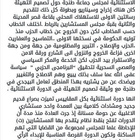
الاستثنائية لمجلس جماعة طنجة حول تصميم التهيئة
كان هناك إخراج وسيناريو وبطولة كل ذلك لتقديم
رسالتين الاولى للاستهلاك المحلي بقاعة قصر المدينة
والثانية بقبة مجلس المستشارين بالرباط .اختلف الخطاب
حسب المخاطب لكن دون الخروج عن خطاب الحزب منذ
توليه الحكومة في نسختها الاولى ..التماسيح والعفاريت
،الحزب والإصلاح ، التبرير والمظلومية من جهة ومن جهة
اخرى فزاعة الخروج والنزول الى الشارع ورقة الامن
والاستقرار بيد الحزب لكن الخدعة والمكر السياسي
والعصى السحرية لتحقيق “البرنامجى الحزبي ” سياسة
عفى الله عما سلف بذلك يبيع وهم الاصلاح والتغيير
ويضحك عن من يشتريه بهذا المنطق تعامل البيجدي في
طنجة مع وثيقة تصميم التهيئة في الدورة الاستثنائية .
انها دورة استثنائية بكل المقاييس تميزت بصراع قديم
جديد ومشادات كلامية بين العمدة واحد مستشاري
الاغلبية عن حومة مسنانة إذ جرت العادة منذ مدة أن
الدورات تفتح بنقط نظام يتقدم بها المستشارين (ت)
للإحاطة علما للمجلس لمجموعة من القضايا التي تهم
الساكنة وتكون الدورة الفرصة المناسبة للإبداء الرأي