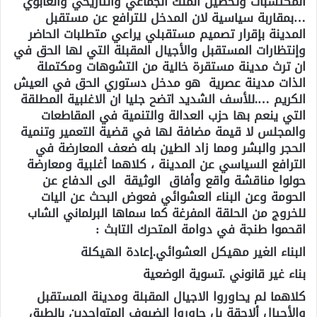
المكتسبات وتحصين الملك الجماعي والتاريخي والغابوي
…بمقاربة سياسية لان المدخل للترافع عن مستقبل
المدينة بإقرار تصميم مستقبلي يراعي متطلبات الحاضر
وإنتظارات المستقبل والأجيال المقبلة التي لها الحق في
ان ترث مدينة مستقرة خالية من التشوهات ومكتملة
الذات مدينة عصرية هو مدخل دستوري الحق في العيش
الكريم ….للأسف الشديد اتضح جليا ان الاغلبية المطلقة
التي ينعم بها حزب العدالة والتنمية في المقاطعات
والمجلس لا قيمة مضافة لها في قضية التعمير وتنمية
الحجر والبشر ومما زاد الطين بله ضعف المعارضة في
الترافع السياسي عن المدينة ، كلاهما أغلبية ومعارضة
حولوا مناقشة واقع وأفاق الوثيقة الى الدفاع عن
الحومة وعن البناء العشوائي فعوض البحث عن اليات
للخروج من الحلقة المفرغة كما سماها البرلماني الشاب
اقحموا طنجة في دوامة المتحرك التابث :
البناء الغير مهيكل العشوائي.إعادة الهيكلة
بناء غير قانوني .تسوية الوضعية
كلاهما لم يحاوروا الاجيال المقبلة ومدينة المستقبل
والأجيال ألاحقة بل حاوروا الضيوف المتواجدين بالطبق