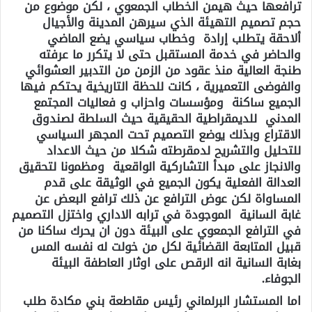
ترافعها حيث هيمن الخطاب الجمعوي ، لكن موضوع من
حجم تصميم التهيئة الذي سيرهن المدينة والأجيال
ألاحقة يتطلب إرادة وخطاب سياسي يضع الماضي
والحاضر في خدمة المستقبل حتى لا يتكرر ما عرفته
طنجة العالية منذ عقود من الزمن من التدبير العشوائي
والفوضى التعميرية ، كانت للحظة التاريخية يحتكم فيها
الجميع ساكنة ومؤسسات واحزاب و فعاليات المجتمع
المدني للديمقراطية الحقيقية حيث السلطة لصندوق
الاقتراع وبذلك يوضع التصميم تحت المجهر السياسي
للتحليل والتشريح لدمقرطته شكلا من حيث الاعداد
والانجاز على مبدأ التشاركية الواقعية ومظمونا لتحقيق
العدالة الفعلية يكون الجميع في الوثيقة على قدم
المساواة لكن عوض الترافع عن ذلك ترافع البعض عن
غابة السانية الموجودة في ترابه الاداري واختزل التصميم
في الترافع الجمعوي على البيئة دون ان يحرك ساكنا من
قبيل المتابعة القضائية لكل من خولت له نفسه المس
بغابة السانية انه الرقص على اوثار العاطفة البيئة
الجوفاء.
اما المستشار البرلماني رئيس مقاطعة بني مكادة طلب