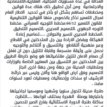
العدالة في عدة مستويات المجالية، العقارية،الاقتصادية
والاجتماعية ومن أجل تحقيق ذلك هناك عدة قوانين
ومخططات تساهم بشكل او بأخر في تحديد الاطار العام
لمجال التعمير نذكر بالخصوص منها القوانين التنظيمية
لقانون التعمير 66/12.مخطط التوجيه العمراني .مخطط
التوجه الجهوي .التصميم المديري .التصميم التنطيق
.المخطط المديري للسير والجولان …..تصاميم إعادة
الهيكلة وبفضل الارادة بين جل المتدخلين في القطاع
وعبر منهجية ألتقاطع والتنسيق و ألتناغم والتوجيه
نحصل على وثيقة منسجمة وقابلة للتنزيل دون ان نغفل
أن صمام الامان لتنزيل مقتضياتها هو وضع خارطة الطريق
بين المتدخلين عبر التنسيق بين المعايير الخاصة بالوزارات
ومتطلبات المدينة من جهة ومن جهة اخرى انجاز
التصميم وفق ارض الواقع هنا وألان وليس عبر خرائط
الارشيف او سندات وإحصائيات ومعطيات تعود لسنوات
مضت .
طنجة مدينة تتحول سنويا وشهريا وموسميا لجاذبيتها
باعتبارها بوصلة الهجرة بمختلف انواعها ….انتظرت
ساكنة طنجة الدورة الاستثنائية بفارغ الصبر لتحصين