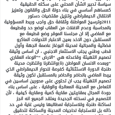
سياسة تدبير الشأن المحلي على سكته الحقيقية
كمساهم أساسي في بناء دولة الحق والقانون وتعزيز
الانتقال الديمقراطي وتنزيل مقتضيات دستور
2011وترسيخ المواطنة وثقافة حق واجب وربط المسؤولية
بالمحاسبة وعدم الافلات من العقاب لوضع حد وقطيعة
مع الماضي إلا ان مجلسنا الموقر وضع قطيعة مع
المستقبل دون الاخد بعين الاعتبار التحولات الماكرو
فضائية والمجالية لمدينة البوغاز عاصمة الجهة وأول
قطب وطني يجلب الاستثمار الاجنبي ، ان اساس وثيقة
تصميم التهيئة وقاعدته هي “الارض “”الوعاء العقاري
“وبعده الانسان المواطن (ة)وانتظرنا وانتظرت مدينة
طنجة الدورة الاستثنائية كفرصة للحوار الديمقراطي الذي
يربط الماضي بالحاضر والحاضر بالمستقبل لكون وثيقة
تصميم التهيئة يجب ان تحتوي على محورين اساسين في
التعامل مع المدينة المعالجة والوقاية ، على اساس بناء
جودة المجال بمقاربتين مقاربة كمية ومقاربة كيفية ، لأن
التصميم في نسخته الجديدة يعتقد الجميع انه انجز
لساكنة طنجة وللاستجابة لمطالبها وليس غاية في حد
ذاته بل للاستجابة لحاجيات المدينة والساكنة لتحقيق