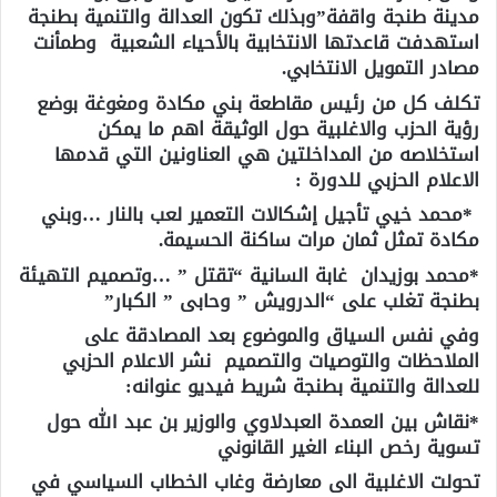
مدينة طنجة واقفة”وبذلك تكون العدالة والتنمية بطنجة
استهدفت قاعدتها الانتخابية بالأحياء الشعبية وطمأنت
مصادر التمويل الانتخابي.
تكلف كل من رئيس مقاطعة بني مكادة ومغوغة بوضع
رؤية الحزب والاغلبية حول الوثيقة اهم ما يمكن
استخلاصه من المداخلتين هي العناونين التي قدمها
الاعلام الحزبي للدورة :
*محمد خيي تأجيل إشكالات التعمير لعب بالنار …وبني
مكادة تمثل ثمان مرات ساكنة الحسيمة.
*محمد بوزيدان غابة السانية “تقتل ” …وتصميم التهيئة
بطنجة تغلب على “الدرويش ” وحابى ” الكبار”
وفي نفس السياق والموضوع بعد المصادقة على
الملاحظات والتوصيات والتصميم نشر الاعلام الحزبي
للعدالة والتنمية بطنجة شريط فيديو عنوانه:
*نقاش بين العمدة العبدلاوي والوزير بن عبد الله حول
تسوية رخص البناء الغير القانوني
تحولت الاغلبية الى معارضة وغاب الخطاب السياسي في