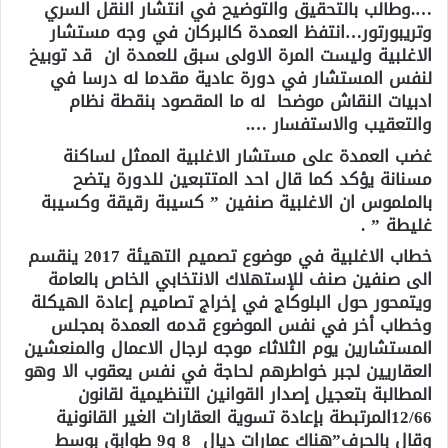
….وطالب بالتحقيق والتوضيح في انتشار النقل السري
وتريبورتور…انتفظ العمدة كالبركان في وجه مستشار
الاغلبية وليست المرة الاولى سبق للعمدة ان قد توبيخ
لنفس المستشار في دورة عادية مقدما له درسا في
ادبيات النقاش موضحا له ما المقصود بنقطة نظام
والتعقيب والاستفسار ….
غضب العمدة على مستشار الاغلبية الممثل لساكنة
مسنانة يؤكد كما قال احد المتتبعين للدورة يتضح
بالملموس ان الاغلبية صنفين ” كسيبة رقيقة وكسيبة
غليطة ” .
خطاب الاغلبية في موضوع تصميم التهيئة 2017 ينقسم
الى صنفين صنف للإستهلاك الانتخابي الخاص بالعامة
ويتمحور حول البلوكاج في إخراج تصاميم إعادة الهيكلة
وخطاب أخر في نفس الموضوع قدمه العمدة بمجلس
المستشارين يوم الثلاثاء موجه لرجال الاعمال والمنعشين
العقاريين لجبر خواطرهم لحاجة في نفس يعقوب الا وهو
المطالبة بتعجيل إصدار القوانين التنظيمية لقانون
12/66المرتبطة بإعادة تسوية العقارات الغير القانونية
وقال بالحرف”هناك عمارات ديال 8 و9 طوابق بوسط