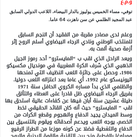
و.م.ع
توفي، مساء الخميس يوليوز بالدار البيضاء، اللاعب الدولي السابق
عبد المجيد الظلمي عن سن ناهزت 64 عاما
.
وعلم لدى مصادر مقربة من الفقيد أن النجم السابق
للمنتخب الوطني ونادي الرجاء البيضاوي أسلم الروح إثر
أزمة صحية ألمت به
.
ويعد الراحل الذي لقب ب “المايسترو” أحد رموز الجيل
الذهبي الذي شرف الكرة المغربية في مونديال مكسيكو
1986، وحصل على جائزة اللعب النظيف التي تمنحها
اليونيسكو عام 1992، أي عاما بعد اعتزاله اللعب دوليا
.
والظلمي الذي بدأ مساره الكروي الحافل سنة 1971
بفريق الرجاء البيضاوي ظل قادرا على العطاء والتألق
طيلة عشرين سنة أبان فيها عن كفاءات عالية استحق بها
لقب
”
المايسترو” حيث أنه كان القائد الحقيقي لخط
وسط الميدان يجيد الدفاع والهجوم وقطع الكرات من
الخصم، يوجه اللعب ويدعم أصدقائه ويقوم بالتنسيق بين
الدفاع والتغطية فضلا عن كونه موزعا من الطراز الرفيع
ومراوغا بالفطرة مزج بين التقنية والقوة البدنية والروح