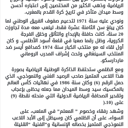
الرياضية وذهب الكثير من المختصين إلى اعتباره أحسن
وسط ميدان متأخر في تاريخ كرة القدم بالمغرب
.
ونودي عليه سنة 1971 لتدعيم صفوف الفريق الوطني لما
كان يبلغ سن الثامنة عشرة فقط، ليلعب معه مدة تجاوزت
20 سنة، كانت حافلة بالإبداع والتألق وخلق الفرجة
الكروية، وظل رقما صعبا في قلعة أسود الأطلس. و كان
أول لقاء له مع منتخب الكبار سنة 1974 كمدافع أيسر ضد
المنتخب السينغالي وتحت إشراف المدرب الروماني
ماردارسكو
.
ومع الظلمي ستحتفظ الذاكرة الوطنية الرياضية بصورة
هذا اللاعب المتميز صاحب الرصيد الغني والنموذجي، الذي
حمل الرقم (6) وكان سنة 1986 في نهائيات كأس العالم
بالمكسيك سيد وسط الميدان مما جعله يحظى بإعجاب
وتقدير الصحافة الرياضية الدولية التي منحته نقطة (9)
على (10
).
وشهد رفقاء وخصوم ” المعلم” في الملعب، على
السواء، على أن الظلمي كان وسيظل إلى الأبد اللاعب
النموذجي المتميز بخصاله الإنسانية و”الفنية
”
القليلة