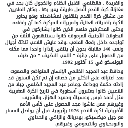
والفريدة . فالظلمي القليل الكلام والخجول كان يجد في
مغازلة كرة القدم أفضل طريقة يعبر بها . وكان الملايين
من عشاق كرة القدم يتنقلون لمشاهدته وهو يحاور
الكرة بتقنياته العالية وتمريراته المركزة كما أن رفقاءه
وحتى المحترفين منهم الذين كانوا يشاركون في
البطولات الأجنبية المرموقة كانوا يستلهمون الثقة من
تواجده داخل رقعة الملعب
.
وقد عايش اللاعب ثلاثة أجيال
ولعب 140 مقابلة بدون أن يتلقى إنذارا واحدا مما مكنه
من الحصول على جائزة ” اللعب النظيف ” من طرف
اليونسكو في 15 أكتوبر 1992
.
وحافظ عبد المجيد الظلمي الإنسان المتواضع والصموت
بعد اعتزاله على الكثير من خصاله إن لم تكن السنون قد
زادته حكمة ووداعة
.
وعاصر عبد المجيد الظلمي جيلا من
اللاعبين كانوا يعتبرون أسطورة في تاريخ الكرة المغربية
مثل أحمد فرس وعسيلة وحميد الهزاز، والشريف
وغيرهم ممن عاشوا مجد الحصول على كأس الأمم
الأفريقية لكرة القدم 1976 بإثيوبيا، قبل أن يواصل المسار
مع جيل ميكسيكو، بودربالة والزاكي والحداوي
والبويحياوي والتيمومي وغيرهم
.