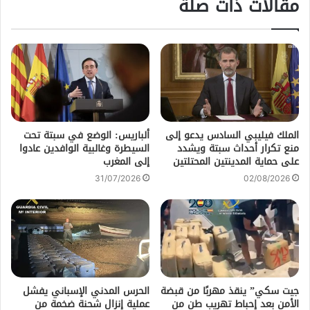
مقالات ذات صلة
الملك فيليبي السادس يدعو إلى
ألباريس: الوضع في سبتة تحت
منع تكرار أحداث سبتة ويشدد
السيطرة وغالبية الوافدين عادوا
على حماية المدينتين المحتلتين
إلى المغرب
31/07/2026
02/08/2026
جيت سكي” ينقذ مهربًا من قبضة
الحرس المدني الإسباني يفشل
الأمن بعد إحباط تهريب طن من
عملية إنزال شحنة ضخمة من