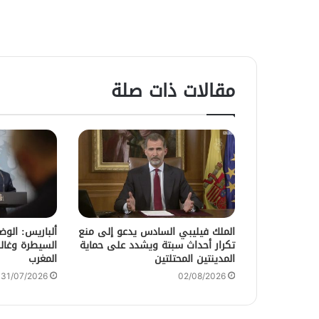
مقالات ذات صلة
الملك فيليبي السادس يدعو إلى منع
ألباريس: الو
تكرار أحداث سبتة ويشدد على حماية
السيطرة وغالب
المدينتين المحتلتين
المغرب
31/07/2026
02/08/2026