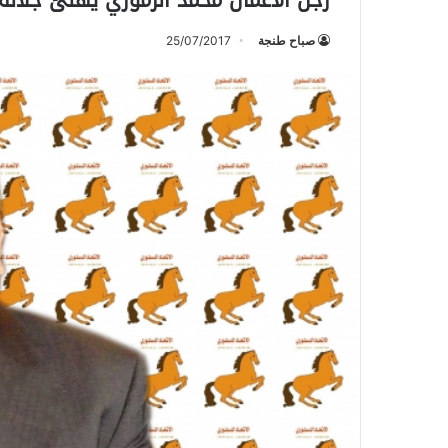
رجل الأعمال محمد الزموري يهنئ جلالة 
صباح طنجة
25/07/2017