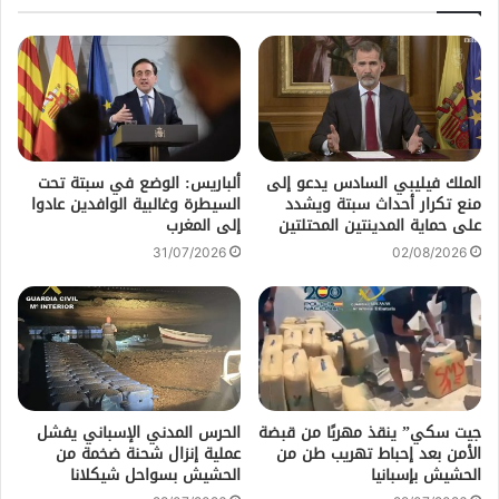
الملك فيليبي السادس يدعو إلى
ألباريس: الوضع في سبتة تحت
منع تكرار أحداث سبتة ويشدد
السيطرة وغالبية الوافدين عادوا
على حماية المدينتين المحتلتين
إلى المغرب
31/07/2026
02/08/2026
جيت سكي” ينقذ مهربًا من قبضة
الحرس المدني الإسباني يفشل
الأمن بعد إحباط تهريب طن من
عملية إنزال شحنة ضخمة من
الحشيش بإسبانيا
الحشيش بسواحل شيكلانا