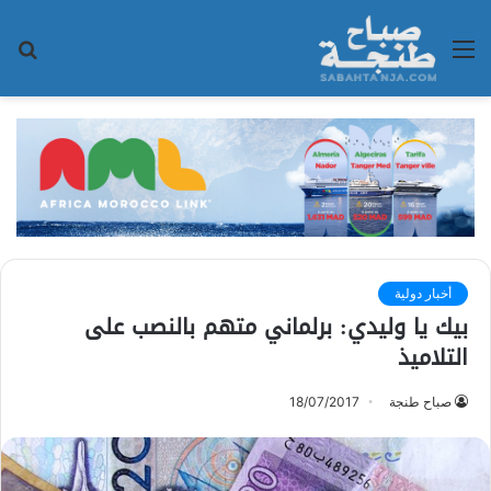
القائمة
بح
عن
أخبار دولية
بيك يا وليدي: برلماني متهم بالنصب على
التلاميذ
صباح طنجة
18/07/2017