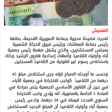
اللغميش
تفجرت فضيحة مدوية بجماعة الصويرية القديمة، بطلها
رئيس جماعة المعاشات ورئيس فريق الحركة الشعبية
بمجلس المستشارين، والذي يشغل مهمة رئيس جمعية
أباء وأولياء التلاميذ وأمهات إعدادية هارون الرشيد وذلك
باستخلاص رسوم غير قانونية من التلاميذ المسجلين.
وحسب ما أوردته الصباح فإنه جرى استخلاص مبلغ 45
درهما من التلاميذ كواجب للانخراط في جمعية الآباء،
في حين أن القانون الأساسي للجمعية ينص صراحة في
المادة 5 الخاصة بالعضوية، انه يؤدي واجب الانخراط
السنوي المحدد قيمته في 30 درهما، وادعى رئيس
جمعية أباء وأولياء التلاميذ أن المبلغ الجديد المستخلص