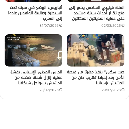
الملك فيليبي السادس يدعو إلى
ألباريس: الوضع في سبتة تحت
منع تكرار أحداث سبتة ويشدد
السيطرة وغالبية الوافدين عادوا
على حماية المدينتين المحتلتين
إلى المغرب
31/07/2026
02/08/2026
جيت سكي” ينقذ مهربًا من قبضة
الحرس المدني الإسباني يفشل
الأمن بعد إحباط تهريب طن من
عملية إنزال شحنة ضخمة من
الحشيش بإسبانيا
الحشيش بسواحل شيكلانا
28/07/2026
29/07/2026