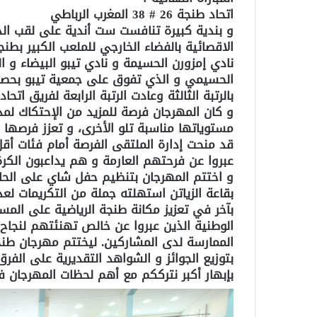
اتحاد طنجة 26 # 38 المغرب الرباطي
الاقصائية بالفضاء الخارجي للملعب الكبير بطنج
نادي إمزورن الحسيمة و نادي تيبو البيضاء و ال
بالرتبة الثالثة وعادت الرتبة الرابعة لفريق اتحا
و كان المهرجان فرصة للمزيد من الإحتكاك لمد
مستوياتها مناسبة تلو الأخرى، و تعزز فرصها ف
عبروا عن فرحتهم العارمة و هم يداعبون الكرة ا
و اختتم المهرجان بتنظيم حفل شاي على الحا
بقاعة الزياتن استهلته جملة من التكريمات لع
بآخر في تعزيز مكانة طنجة الرياضية على ال
الوطنية الذين عبروا عن خالص تهنئتهم لنجاح
بتوزيع الجوائز و الشواهد التقديرية على الف
بإبهار أكبر نترككم مع أهم لحظات المهرجان 