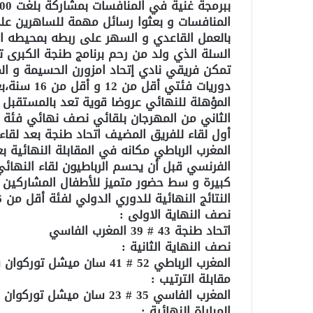
المنافسات و بعثوا رسائل مهمة للساهرين على 
بالعمل القاعدي و السهر على ربطه بمحيطه الإ
السلة الذي ولد من رحم برنامج طنجة الكبرى 
تمكن فريقي نادي إتحاد امزورن الحسيمة و الم
دوريات فئتي
المؤهلة للنهائي عروضا قوية تعد بالمستقبل
أول لقاء للفريق المضيف اتحاد طنجة بعد لقا
المغرب الرباطي مكانه في المقابلة النهائية 
الفرنسي قبل أن يحسم الرباطيون لقاء النهائي
كبيرة و سط حضور متميز للأطفال المشاركين 
النتائج النهائية للدوري الدولي لفئة أقل من 16 سنة :
نصف النهاية الاولى :
اتحاد طنجة 43 # 39 المغرب الفاسي
نصف النهاية الثانية :
المغرب الرباطي 52 # 41 سان ميشل توركوان فرنسا
مقابلة الترتيب :
المغرب الفاسي 35 # 23 سان ميشل توركوان فرنسا
المباراة النهائية :