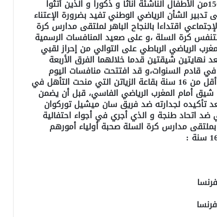
ببرمجة غنية في المنافسات بمشاركة بلغت 1500من الأطفال الناشئة اناثا و ذكورا و الذين أتثوا
تدبير الشأن الرياضي الوطني تفيد بضرورة الإعتناء
جتماعي اقتداءا بالنجاح الباهر لملتقى مدارس كرة
تتنفس كرة السلة ،و على صعيد المنافسات الرسمية
غرب الرياضي الرباطي على التوالي من إحراز لقبي
 أقل من 12 و أقل من 16 سنة،بعد نهايتين شيقتين قدما خلالهما الفرق الأربعة
 في قادم السنوات،و قد افتتحت منافسات اليوم
الثاني من المهرجان بلقائي نصف نهائي فئة أقل من 16 سنة بقاعة الزياتن التي منحت التأهل في
ء شيق أمام المغرب الرياضي الفاسي، قبل أن يضمن
بعد تأكيده لجدارته ضد فريق سان ميشيل توركوان
 ضد اتحاد طنجة و الذي أجري في أجواء احتفالية
بملتقى مدارس كرة السلة صحبة أولياء أمورهم