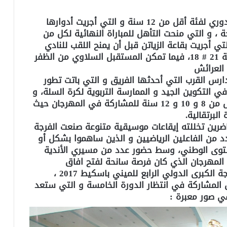
و بندية كبيرة تنافست ست أندية على لقب الدوري لفئة أقل من 12 سنة و التي أجريت أدوارها
ة ، و التي منحت التأهل للمباراة النهائية لكل من
تي أجريت بقاعة الزياتن قبل أن يمنح اللقب للنادي
الحسيمي و الذي تفوق على جمعية تيبو بحصة 21 # 18، فيما تمكن المستقبل السلاوي من الظفر
د العرائش
ارس القرب التي أحدثها الفريق و التي باتت تطور
ي التكوين الجيد و الممارسة التربوية لكرة السلة، و
قد منحت إدارة الملتقى الفرصة أمام فئات أقل من 8 و 10 و 12 سنة للمشاركة في المهرجان حيث
لبرتقالية.
ضرين تخللته إيقاعات موسيقية متنوعة صنعت الفرجة
دد من الفاعلين الرياضيين و الذين ساهموا بشكل أو
مستوى الوطني، وسط حضور عدد من مسيري الأندية
 المهرجان الذي كان فرصة سانحة لفتح افاق
الممارسة لدى المشاركين. ليختتم مهرجان طنجة الكبرى الدولي الرابع للميني باسكيط 2017 ،
رق المشاركة في انتظار الدورة الخامسة و التي ستعد
في صور معبرة :