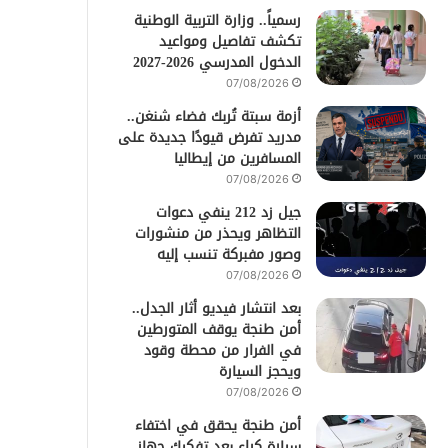
رسمياً.. وزارة التربية الوطنية
تكشف تفاصيل ومواعيد
الدخول المدرسي 2026-2027
07/08/2026
أزمة سبتة تُربك فضاء شنغن..
مدريد تفرض قيودًا جديدة على
المسافرين من إيطاليا
07/08/2026
جيل زد 212 ينفي دعوات
التظاهر ويحذر من منشورات
وصور مفبركة تنسب إليه
07/08/2026
بعد انتشار فيديو أثار الجدل..
أمن طنجة يوقف المتورطين
في الفرار من محطة وقود
ويحجز السيارة
07/08/2026
أمن طنجة يحقق في اختفاء
سيارة كراء بعد تفكيك جهاز