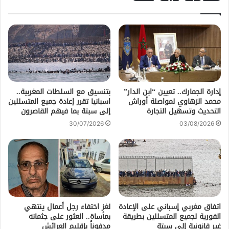
إدارة الجمارك.. تعيين “ابن الدار”
بتنسيق مع السلطات المغربية..
محمد الزهاوي لمواصلة أوراش
اسبانيا تقرر إعادة جميع المتسللين
التحديث وتسهيل التجارة
إلى سبتة بما فيهم القاصرون
30/07/2026
03/08/2026
اتفاق مغربي إسباني على الإعادة
لغز اختفاء رجل أعمال ينتهي
الفورية لجميع المتسللين بطريقة
بمأساة.. العثور على جثمانه
غير قانونية إلى سبتة
مدفوناً بإقليم العرائش