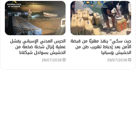
جيت سكي” ينقذ مهربًا من قبضة
الحرس المدني الإسباني يفشل
الأمن بعد إحباط تهريب طن من
عملية إنزال شحنة ضخمة من
الحشيش بإسبانيا
الحشيش بسواحل شيكلانا
28/07/2026
29/07/2026