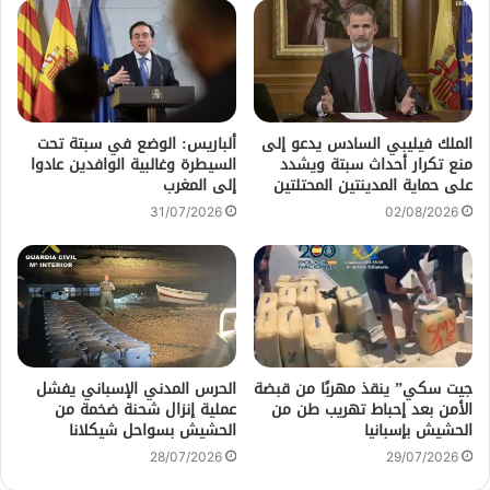
الملك فيليبي السادس يدعو إلى
ألباريس: الوضع في سبتة تحت
منع تكرار أحداث سبتة ويشدد
السيطرة وغالبية الوافدين عادوا
على حماية المدينتين المحتلتين
إلى المغرب
31/07/2026
02/08/2026
جيت سكي” ينقذ مهربًا من قبضة
الحرس المدني الإسباني يفشل
الأمن بعد إحباط تهريب طن من
عملية إنزال شحنة ضخمة من
الحشيش بإسبانيا
الحشيش بسواحل شيكلانا
28/07/2026
29/07/2026