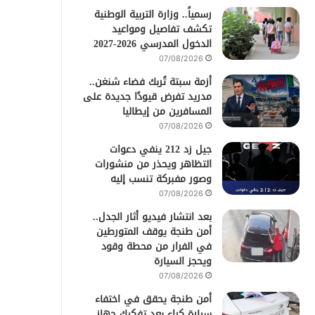
رسمياً.. وزارة التربية الوطنية
تكشف تفاصيل ومواعيد
الدخول المدرسي 2026-2027
07/08/2026
أزمة سبتة تُربك فضاء شنغن..
مدريد تفرض قيودًا جديدة على
المسافرين من إيطاليا
07/08/2026
جيل زد 212 ينفي دعوات
التظاهر ويحذر من منشورات
وصور مفبركة تنسب إليه
07/08/2026
بعد انتشار فيديو أثار الجدل..
أمن طنجة يوقف المتورطين
في الفرار من محطة وقود
ويحجز السيارة
07/08/2026
أمن طنجة يحقق في اختفاء
سيارة كراء بعد تفكيك جهاز