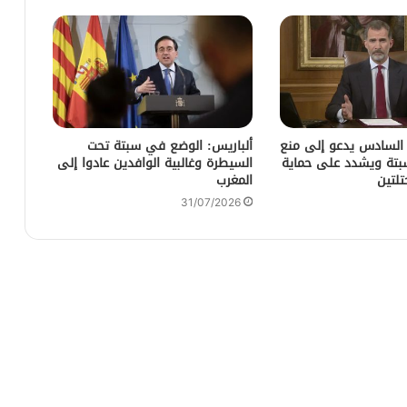
 السادس يدعو إلى منع
ألباريس: الوضع في سبتة تحت
سبتة ويشدد على حماية
السيطرة وغالبية الوافدين عادوا إلى
تلتين
المغرب
31/07/2026