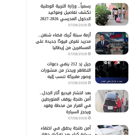
رسمياً.. وزارة التربية الوطنية
تكشف تفاصيل ومواعيد
الدخول المدرسي 2026-2027
07/08/2026
أزمة سبتة تُربك فضاء شنغن..
مدريد تفرض قيودًا جديدة على
المسافرين من إيطاليا
07/08/2026
جيل زد 212 ينفي دعوات
التظاهر ويحذر من منشورات
وصور مفبركة تنسب إليه
07/08/2026
بعد انتشار فيديو أثار الجدل..
أمن طنجة يوقف المتورطين
في الفرار من محطة وقود
ويحجز السيارة
07/08/2026
أمن طنجة يحقق في اختفاء
سيارة كراء بعد تفكيك جهاز