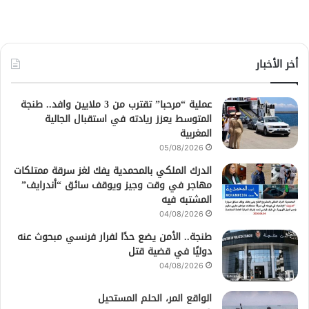
أخر الأخبار
عملية “مرحبا” تقترب من 3 ملايين وافد.. طنجة
المتوسط يعزز ريادته في استقبال الجالية
المغربية
05/08/2026
الدرك الملكي بالمحمدية يفك لغز سرقة ممتلكات
مهاجر في وقت وجيز ويوقف سائق “أندرايف”
المشتبه فيه
04/08/2026
طنجة.. الأمن يضع حدًا لفرار فرنسي مبحوث عنه
دوليًا في قضية قتل
04/08/2026
الواقع المر، الحلم المستحيل