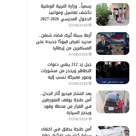
رسمياً.. وزارة التربية الوطنية
تكشف تفاصيل ومواعيد
الدخول المدرسي 2026-2027
07/08/2026
أزمة سبتة تُربك فضاء شنغن..
مدريد تفرض قيودًا جديدة على
المسافرين من إيطاليا
07/08/2026
جيل زد 212 ينفي دعوات
التظاهر ويحذر من منشورات
وصور مفبركة تنسب إليه
07/08/2026
بعد انتشار فيديو أثار الجدل..
أمن طنجة يوقف المتورطين
في الفرار من محطة وقود
ويحجز السيارة
07/08/2026
أمن طنجة يحقق في اختفاء
سيارة كراء بعد تفكيك جهاز