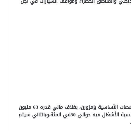
اخلي والمناطق الخضراء ومواقف السيارات في أجل
ثانيا: بناء مستشفى القرب جديد وبجميع التخصصات الأساسية بإمزورن، بغلاف مالي قدره 63 مليون
درهم وتجهيزه بالآليات البيوطبية، وقد بلغت نسبة الأشغال فيه حوالي 80في المئة.وبالتالي سيتم