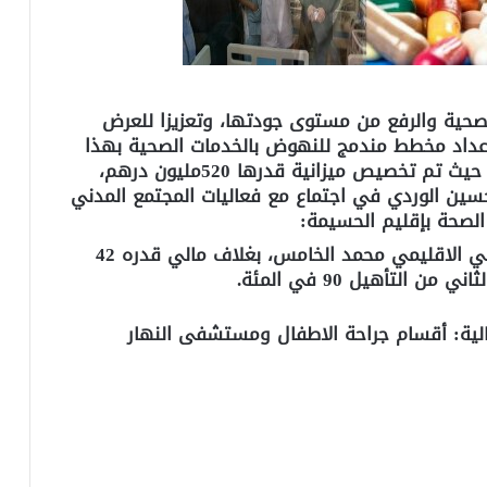
صحية والرفع من مستوى جودتها، وتعزيزا للعرض
إعداد مخطط مندمج للنهوض بالخدمات الصحية بهذا
الإقليم لجعلها في مستوى تطلعات الساكنة، حيث تم تخصيص ميزانية قدرها 520مليون درهم،
سين الوردي في اجتماع مع فعاليات المجتمع المدني
الصحة بإقليم الحسيمة:
اولا : وسيع وترميم وتجهيز المركز الاستشفائي الاقليمي محمد الخامس، بغلاف مالي قدره 42
لتأهيل 90 في المئة.
الية: أقسام جراحة الاطفال ومستشفى النهار