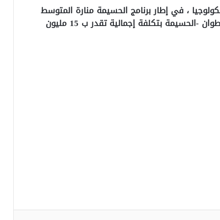
نكولوجيا ، في إطار برنامج الحسيمة منارة المتوسط
2015-2019 بشراكة مع مجلس جهة طنجة – تطوان -الحسيمة بتكلفة إجمالية تقدر ب 15 مليون