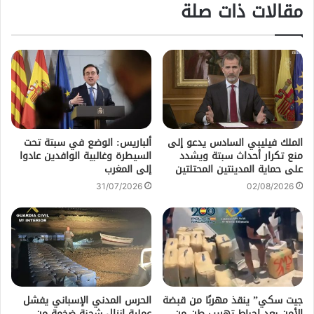
مقالات ذات صلة
الملك فيليبي السادس يدعو إلى
ألباريس: الوضع في سبتة تحت
منع تكرار أحداث سبتة ويشدد
السيطرة وغالبية الوافدين عادوا
على حماية المدينتين المحتلتين
إلى المغرب
31/07/2026
02/08/2026
جيت سكي” ينقذ مهربًا من قبضة
الحرس المدني الإسباني يفشل
الأمن بعد إحباط تهريب طن من
عملية إنزال شحنة ضخمة من