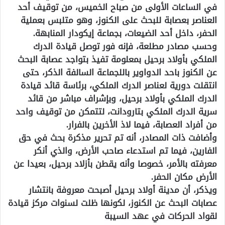
في الساعات الأولى من صباح الخميس، من توقيف أحد
العناصر بعصابة للبحث على الكنوز، وهو متلبس بعملية
الحفر، داخل أحد الضيعات، بجماعة إيكودار المنابهة.
وحسب مصادر مطلعة، فإنه فور توصل قيادة الدرك
الملكي بأولاد برحيل بمعلومة تفيذ بتواجد عصابة البحث
عن الكنوز باحد الدواوير باللجماعة السالفة الذكر، حتى
انتقلت دورية لعناصر الدرك الملكي، برئاسة قائد قيادة
الدرك الملكي بأولاد برحيل، وبإشراف مباشر من قائد
سرية الدرك الملكي بتارودانت، لتتمكن من توقيف واحد
من أفراد العصابة، فيما لاذ الأخرين بالفرار.
وأضافت ذات المصادر، أنه تم تحرير مذكرة بحث في حق
الفارين، فيما تم استدعاء صاحب الأرض، والذي أنكر
معرفته بالأمر، خصوصا وأنه يقطن بأزلاد برحيل، بعيدا عن
الأرض مكان الحفر.
ويذكر، أن مدينة أولاد برحيل أصبحت معروفة بانتشار
عصابات البحث عن الكنوز، لكونها ظلت لسنوات مركز قيادة
لقواد الحركات في عهد السيبة