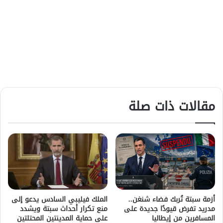
مقالات ذات صلة
أزمة سبتة تُربك فضاء شنغن..
الملك فيليبي السادس يدعو إلى
مدريد تفرض قيودًا جديدة على
منع تكرار أحداث سبتة ويشدد
المسافرين من إيطاليا
على حماية المدينتين المحتلتين