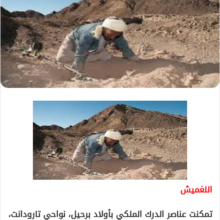
اللغميش
تمكنت عناصر الدرك الملكي بأولاد برحيل، نواحي تارودانت،