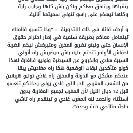
يتقبلها ويتافق معاكم ولكن باش كلها وجايب راية
وكلها تيهضر على راسو تتولي سميتها أنانية.
و أردف قائلا في ذات اللتدوينة : “وخا تتسبو فالملك
تيتعامل معاكم بطريقة سلمية في إطار احترام حقوق
الإنسان حتى وليتو تضربو المخزن ومتيرضش ليكم الضربة
لحقاش الأوامر تتحتم عليه باش ميضربش راه أتولي
السيبة هادي والخروج عن السيطرة ونوليو فالغابة لهذا
كونو متأكدين لبقات الوضعية هكا راه مغاديش يبقا
عندكم مشكل مع الدولة والمخزن راه غاذي توليو هربانين
من الشعب المغربي الحر اللي غادي يولي يدخلكم تنعسو
قبل 12 ديال الليل لأن المغرب لجميع المغاربة بدون
استثناء والحمد لله المغرب غادي و تيتقدم راه تاشي
حاجة متاتجي دقة وحدة”.