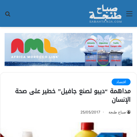
القائمة
بح
عن
اقتصاد
مداهمة “ديبو لصنع جافيل” خطير على صحة
الإنسان
صباح طنجة
25/05/2017