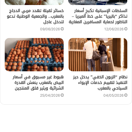
السلطات الإسبانية تكبح أسعار
خسائر ثقيلة تهدد مربي الدجاج
تذاكر “باليريا” على خط ألميريا –
بالمغرب.. والجمعية الوطنية تدعو
الناظور لحماية المسافرين المغاربة
لتدخل عاجل
09/06/2026
12/06/2026
نظام “الزبون الخفي” يدخل حيز
هبوط غير مسبوق في أسعار
التنفيذ لتقييم خدمات الإيواء
البيض بالمغرب ينعش القدرة
السياحي بالمغرب
الشرائية ويثير قلق المنتجين
25/04/2026
04/05/2026