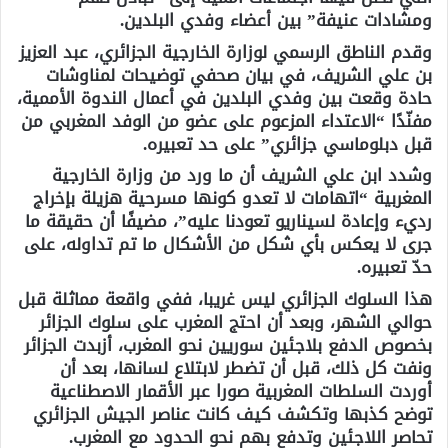
ومشادات عنيفة” بين أعضاء وفدي البلدين.
وقدم الناطق الرسمي لوزارة الخارجية الجزائري، عبد العزيز
بن علي الشريف، في بيان صحفي توضيحات لمناوشات
حادة وقعت بين وفدي البلدين في أعمال الندوة الأممية،
مفنّدًا “الاعتداء المزعوم على عضو من الوفد المغربي من
قبل دبلوماسي جزائري” على حد تعبيره.
وشدد ابن علي الشريف أن ما ورد من وزارة الخارجية
المغربية “اتهامات لا تعدو كونها مسرحية هزيلة بإخراج
رديء وإعادة لسيناريو تعودنا عليه”، مضيفًا أن حقيقة ما
جرى لا يعكس بأي شكل من الأشكال ما تم تداوله، على
حدّ تعبيره.
هذا السلوك الجزائري ليس غريبا، ففي واقعة مماثلة قبل
حوالي الشهر، وبعد أن احتج المغرب على سلوك الجزائر
بخصوص الدفع بلاجئين سوريين نحو المغرب، أزبدت الجزائر
ونفت كل ذلك، قبل أن تضطر لابتلاع لسانها، بعد أن
أوردت السلطات المغربية صورا عبر الأقمار الاصطناعية
توضح كذبها وتكشف كيف كانت عناصر الجيش الجزائري
تحاصر اللاجئين وتدفع بهم نحو الحدود مع المغرب.