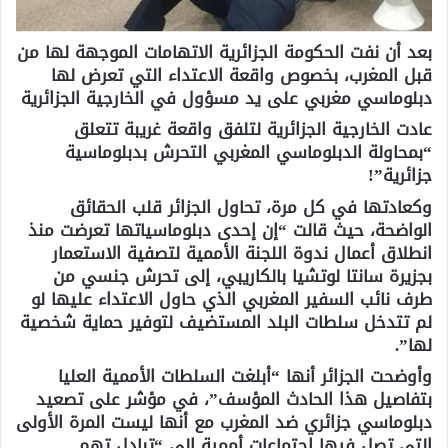
بعد أن نفت الحكومة الجزائرية الاتهامات الموجهة لها من
قبل المغرب، بخصوص واقعة الاعتداء التي تعرض لها
دبلوماسي مغربي على يد مسؤول في الخارجية الجزائرية
عادت الخارجية الجزائرية لتلفق واقعة غريبة تتعلق
“بمحاولة الدبلوماسي المغربي التحرش بدبلوماسية
جزائرية”!
وكعادتها في كل مرة، تحاول الجزائر قلب الحقائق
الواضحة، حيث قالت “إن إحدى دبلوماسياتها تعرضت منذ
انطلاق أعمال ندوة اللجنة الأممية لتصفية الاستعمار
بجزيرة سانتا لوتشيا بالكاريبي، إلى تحرش جنسي من
طرف نائب السفير المغربي الذي حاول الاعتداء عليها لو
لم تتدخل سلطات البلد المستضيف لتوفير حماية شخصية
لها”.
وأوضحت الجزائر أنها “أبلغت السلطات الأممية العليا
بتفاصيل هذا الحادث المؤسف”، في مؤشر على تصعيد
دبلوماسي جزائري ضد المغرب مع أنها ليست المرة الأولى
التي تصل فيها اجتماعات أممية إلى “تبادل تهم