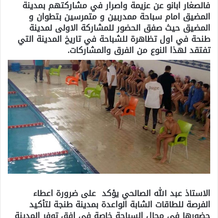
فالصغار ابانو عن عزيمة واصرار في مشاركتهم بمدينة
المضيق امام سباحة ممدربين و متمرسين بتطوان و
المضيق حيث صفق الحضور للمشاركة الاولى لمدينة
طنحة في اول تظاهرة للشباحة في تاريخ المدينة التي
تفتقد لهذا النوع من الفرق والمشاركات.
الاستاذ عبد الله الصالحي يؤكد على ضرورة اعطاء
الفرصة للطاقات الشابة الواعدة بمدينة طنجة لتأكيد
حضورها في مجال السباحة خاصة في افق توفر المدينة