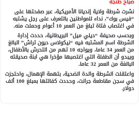
صباح طنجة
نشرت شرطة ولاية إنديانا الأمريكية، عبر صفحتها على
“فيس بوك”، نداء للمواطنين بالتعرف على رجل يشتبه
في اغتصاب فتاة تبلغ من العمر 10 أعوام وحملت منه.
وبحسب صحيفة “ديلي ميل” البريطانية، حددت إدارة
الشرطة اسم المشتبه فيه “نيكولاس ديون تراش” البالغ
من العمر 34 عاما، ويواجه 10 تهم من التحرش بالأطفال،
ويبدو أن الطفلة التي اغتصبها مؤخرا هي ابنة صديقته
البالغة من العمر 32 عاما.
واعتقلت الشرطة والدة الضحية، بتهمة الإهمال، واحتجزت
في سجن مقاطعة جرانت، وحددت كفالتها بمبلغ 100 ألف
دولار.