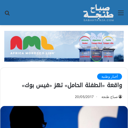
القائمة
بح
عن
أخبار وطنية
واقعة «الطفلة الحامل» تهز «فيس بوك»
صباح طنجة
20/05/2017