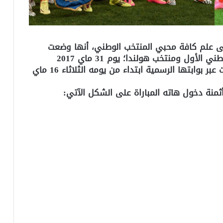
إلى علم كافة محبي المنتخب الوطني، أنها وضعت
تذاكر المباراة الودية التي ستجمع المنتخب الوطني الأول ومنتخب هولندا؛ يوم 31 ماي 2017
بالملعب الكبير لأكادير؛ للبيع عن طريق الأنترنيت عبر بوابتها الرسمية ابتداء من يومه الثلاثاء 16 ماي
ثمنة دخول هاته المباراة على الشكل الآتي: