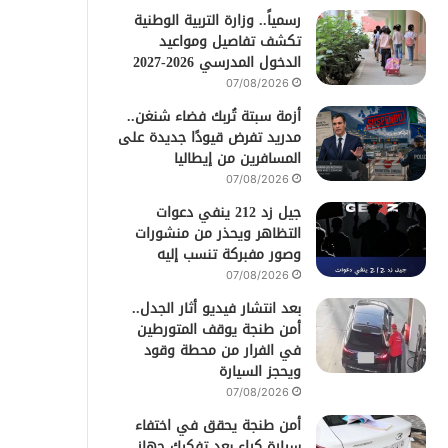
رسمياً.. وزارة التربية الوطنية
تكشف تفاصيل ومواعيد
الدخول المدرسي 2026-2027
07/08/2026
أزمة سبتة تُربك فضاء شنغن..
مدريد تفرض قيودًا جديدة على
المسافرين من إيطاليا
07/08/2026
جيل زد 212 ينفي دعوات
التظاهر ويحذر من منشورات
وصور مفبركة تنسب إليه
07/08/2026
بعد انتشار فيديو أثار الجدل..
أمن طنجة يوقف المتورطين
في الفرار من محطة وقود
ويحجز السيارة
07/08/2026
أمن طنجة يحقق في اختفاء
سيارة كراء بعد تفكيك جهاز