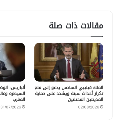
مقالات ذات صلة
الملك فيليبي السادس يدعو إلى منع
ألباريس: الو
تكرار أحداث سبتة ويشدد على حماية
السيطرة وغالب
المدينتين المحتلتين
المغرب
31/07/2026
02/08/2026