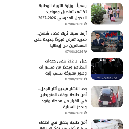
رسمياً.. وزارة التربية الوطنية
تكشف تفاصيل ومواعيد
الدخول المدرسي 2026-2027
07/08/2026
أزمة سبتة تُربك فضاء شنغن..
مدريد تفرض قيودًا جديدة على
المسافرين من إيطاليا
07/08/2026
جيل زد 212 ينفي دعوات
التظاهر ويحذر من منشورات
وصور مفبركة تنسب إليه
07/08/2026
بعد انتشار فيديو أثار الجدل..
أمن طنجة يوقف المتورطين
في الفرار من محطة وقود
ويحجز السيارة
07/08/2026
أمن طنجة يحقق في اختفاء
سيارة كراء بعد تفكيك جهاز