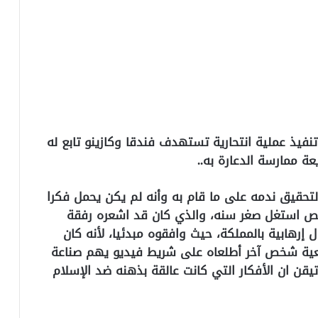
نفيذ عملية انتحارية تستهدف فندقا وكازينو تابع له
ة ممارسة الدعارة به..
د عام 1998، أمام قاضي التحقيق ندمه على ما قام به وأنه لم يكن يحمل فكرا
ص استغل صغر سنه، والذي كان قد اشعره رفقة
إرهابية بالمملكة، حيث وافقوه مبدئيا، لأنه كان
عية شخص آخر أطلعاه على شريط فيديو يهم صناعة
 تيقن ان الأفكار التي كانت عالقة بذهنه ضد الإسلام