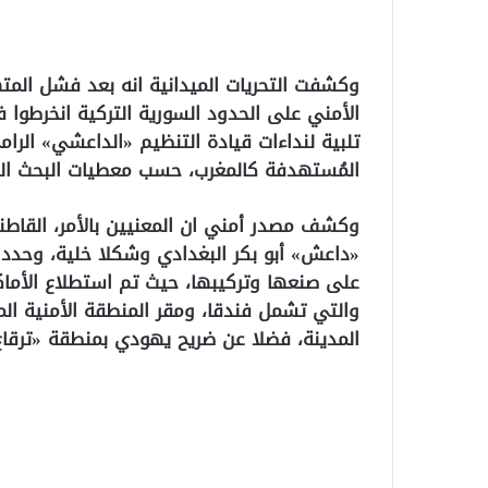
وكشفت التحريات الميدانية انه بعد فشل الم
الأمني على الحدود السورية التركية انخرطوا ف
تلبية لنداءات قيادة التنظيم «الداعشي» الرا
المُستهدفة كالمغرب، حسب معطيات البحث ال
وكشف مصدر أمني ان المعنيين بالأمر، القاطنين
«داعش» أبو بكر البغدادي وشكلا خلية، وحددا
على صنعها وتركيبها، حيث تم استطلاع الأماك
والتي تشمل فندقا، ومقر المنطقة الأمنية الم
المدينة، فضلا عن ضريح يهودي بمنطقة «ترقاع»