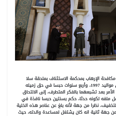
ا مكافحة الإرهاب بمحكمة الاستئناف بملحقة سلا
بخمس سنوات سجنا في حق طالب جامعي من مواليد 1997، وأربع سنوات حبسا في حق زميله
عيهما في بداية الأمر بعد تشبعهما بالفكر المتطرف، إلى الالتحاق
ل ملفه لكونه حدثا، حكم بسنتين حبسا نافذة في
فيف، نظرا من جهة لأنه بلغ عن عناصر هذه الخلية
من جهة ثانية انه كان يشتغل لمساعدة والدته، حيث