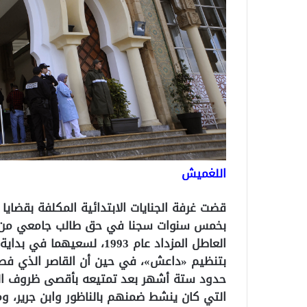
اللغميش
قضت غرفة الجنايات الابتدائية المكلفة بقضاي
العاطل المزداد عام 1993، لس
بتنظيم «داعش»، في حين أن القاصر الذي فص
حدود ستة أشهر بعد تمتيعه بأقصى ظروف التخ
التي كان ينشط ضمنهم بالناظور وابن جرير، و