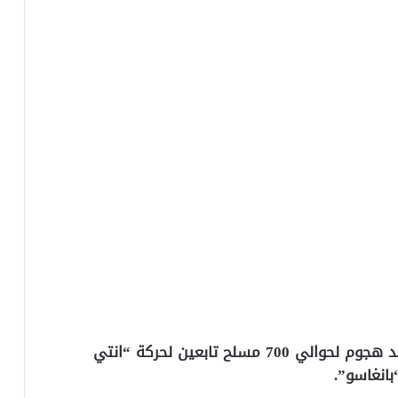
وتوفي الجندي الثاني، يوم السبت الماضي، بعد هجوم لحوالي 700 مسلح تابعين لحركة “انتي
انغاسو”.