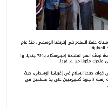
ليات حفظ السلام في إفريقيا الوسطى، منذ عام
ويشارك المغرب في عمليات حفظ السلام، التابعة لبعثة المم المتحدة (مينوسكا)، بـ750 جنديا، و4
ك مكونا من 51 فردا.
ي قوات حفظ السلام في إفريقيا الوسطى، حيث
توفي الأول، يوم الاثنين الماضي، بعد اختطافه رفقة 3 جنود كمبيوديين على يد مسلحين في