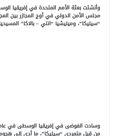
مجلس الأمن الدولي في أوج المجازر بين المج
“سيليكا”، وميليشيا “انتي – بالاكا” المسيحي
من قبل متمردي “سيليكا”، ما أدى إلى هجوم م